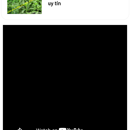
uy tín