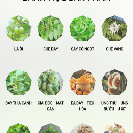
LÁ ỔI
CHÈ DÂY
CÂY CỎ NGỌT
CHÈ VẰNG
DÂY THÌA CANH
GIẢI ĐỘC - MÁT
DẠ DÀY - TIÊU
UNG THƯ - UNG
GAN
HÓA
BƯỚU - U XƠ