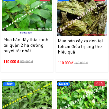
Mua bán dây thìa canh
Mua bán cây xạ đen tại
tại quận 2 hạ đường
tphcm điều trị ung thư
huyết tốt nhất
hiệu quả
110.000 đ
150.000 đ
110.000 đ
140.000 đ
-15%
Nổi bật
Nổi bật