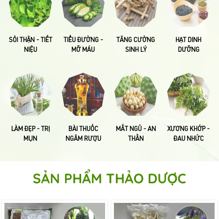
SỎI THẬN - TIẾT
TIỂU ĐƯỜNG -
TĂNG CƯỜNG
HẠT DINH
NIỆU
MỠ MÁU
SINH LÝ
DƯỠNG
LÀM ĐẸP - TRỊ
BÀI THUỐC
MẤT NGỦ - AN
XƯƠNG KHỚP -
MỤN
NGÂM RƯỢU
THẦN
ĐAU NHỨC
SẢN PHẨM THẢO DƯỢC