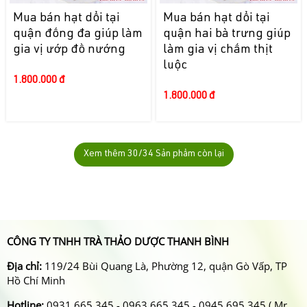
Mua bán hạt dổi tại
Mua bán hạt dổi tại
quận đống đa giúp làm
quận hai bà trưng giúp
gia vị ướp đồ nướng
làm gia vị chấm thịt
luộc
1.800.000 đ
1.800.000 đ
Xem thêm
30
/34 Sản phẩm còn lại
CÔNG TY TNHH TRÀ THẢO DƯỢC THANH BÌNH
Địa chỉ:
119/24 Bùi Quang Là, Phường 12, quận Gò Vấp, TP
Hồ Chí Minh
Hotline:
0931 665 345 - 0963 665 345 - 0945 695 345 ( Mr