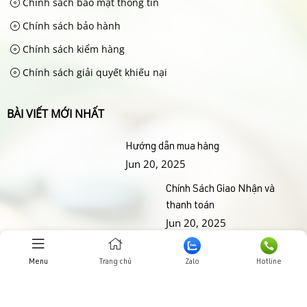
Chính sách bảo mật thông tin
Chính sách bảo hành
Chính sách kiểm hàng
Chính sách giải quyết khiếu nại
BÀI VIẾT MỚI NHẤT
Hướng dẫn mua hàng
Jun 20, 2025
Chính Sách Giao Nhận và
thanh toán
Jun 20, 2025
THƯ VIỆN HÌNH ẢNHH
Menu
Trang chủ
Zalo
Hotline