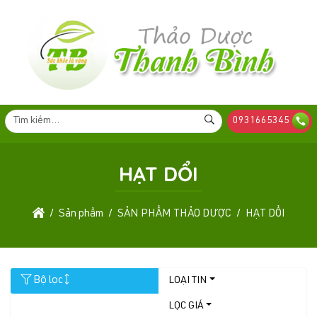
0931665345
HẠT DỔI
Sản phẩm
SẢN PHẨM THẢO DƯỢC
HẠT DỔI
Bộ lọc
LOẠI TIN
LỌC GIÁ