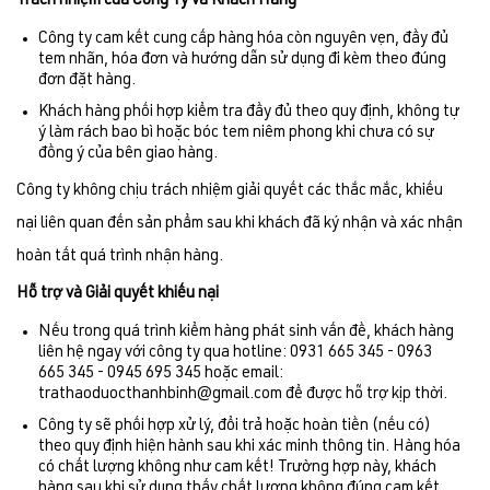
Trách nhiệm của Công Ty và Khách Hàng
Công ty cam kết cung cấp hàng hóa còn nguyên vẹn, đầy đủ
tem nhãn, hóa đơn và hướng dẫn sử dụng đi kèm theo đúng
đơn đặt hàng.
Khách hàng phối hợp kiểm tra đầy đủ theo quy định, không tự
ý làm rách bao bì hoặc bóc tem niêm phong khi chưa có sự
đồng ý của bên giao hàng.
Công ty không chịu trách nhiệm giải quyết các thắc mắc, khiếu
nại liên quan đến sản phẩm sau khi khách đã ký nhận và xác nhận
hoàn tất quá trình nhận hàng.
Hỗ trợ và Giải quyết khiếu nại
Nếu trong quá trình kiểm hàng phát sinh vấn đề, khách hàng
liên hệ ngay với công ty qua hotline: 0931 665 345 - 0963
665 345 - 0945 695 345 hoặc email:
trathaoduocthanhbinh@gmail.com để được hỗ trợ kịp thời.
Công ty sẽ phối hợp xử lý, đổi trả hoặc hoàn tiền (nếu có)
theo quy định hiện hành sau khi xác minh thông tin. Hàng hóa
có chất lượng không như cam kết! Trường hợp này, khách
hàng sau khi sử dụng thấy chất lượng không đúng cam kết,