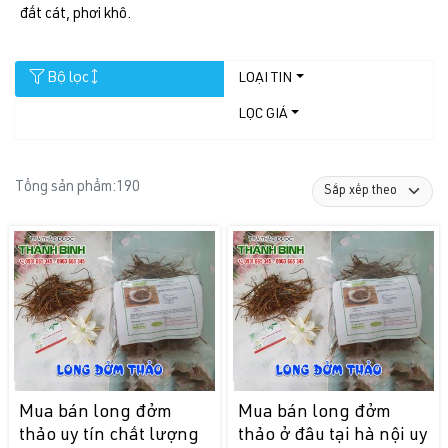
đất cát, phơi khô.
Bộ lọc
LOẠI TIN
LỌC GIÁ
Tổng sản phẩm:
190
Mua bán long đởm
Mua bán long đởm
thảo uy tín chất lượng
thảo ở đâu tại hà nội uy