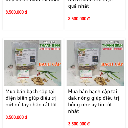
đẹp da an toàn tốt nhất
ho ra máu nhẹ hiệu
quả nhất
3.500.000 đ
3.500.000 đ
Mua bán bạch cập tại
Mua bán bạch cập tại
điện biên giúp điều trị
dak nông giúp điều trị
nứt nẻ tay chân rất tốt
bỏng nhẹ uy tín tốt
nhất
3.500.000 đ
3.500.000 đ