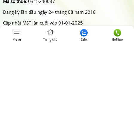
Mã số thuế
: 0315240037
Đăng ký lần đầu ngày 24 tháng 08 năm 2018
Cập nhật MST lần cuối vào 01-01-2025
Nơi cấp:
SỞ KẾ HOẠCH VÀ ĐẦU TƯ THÀNH PHỐ HỒ CHÍ MINH
Menu
Trang chủ
Zalo
Hotline
Website:
www.thaoduochcm.com
CHÍNH SÁCH
Hướng dẫn mua hàng
Chính Sách Giao Nhận và thanh toán
Chính Sách Hoàn Trả
Chính sách bảo mật thông tin
Chính sách bảo hành
Chính sách kiểm hàng
Chính sách giải quyết khiếu nại