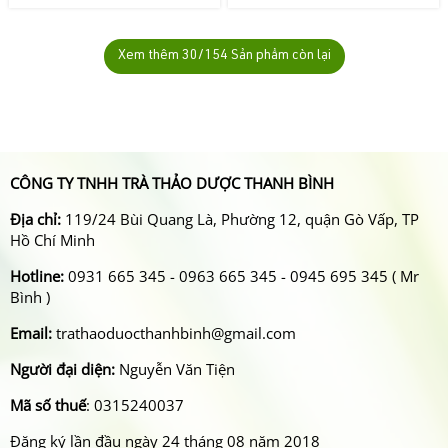
Xem thêm
30
/154 Sản phẩm còn lại
CÔNG TY TNHH TRÀ THẢO DƯỢC THANH BÌNH
Địa chỉ:
119/24 Bùi Quang Là, Phường 12, quận Gò Vấp, TP
Hồ Chí Minh
Hotline:
0931 665 345 - 0963 665 345 - 0945 695 345 ( Mr
Bình )
Email:
trathaoduocthanhbinh@gmail.com
Người đại diện:
Nguyễn Văn Tiện
Mã số thuế
: 0315240037
Đăng ký lần đầu ngày 24 tháng 08 năm 2018