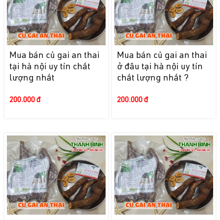
Mua bán củ gai an thai
Mua bán củ gai an thai
tại hà nội uy tín chất
ở đâu tại hà nội uy tín
lượng nhất
chất lượng nhất ?
200.000 đ
200.000 đ