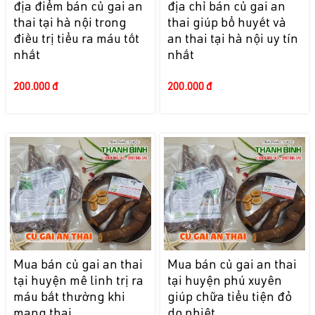
địa điểm bán củ gai an
địa chỉ bán củ gai an
thai tại hà nội trong
thai giúp bổ huyết và
điều trị tiểu ra máu tốt
an thai tại hà nội uy tín
nhất
nhất
200.000 đ
200.000 đ
Mua bán củ gai an thai
Mua bán củ gai an thai
tại huyện mê linh trị ra
tại huyện phú xuyên
máu bất thường khi
giúp chữa tiểu tiện đỏ
mang thai
do nhiệt