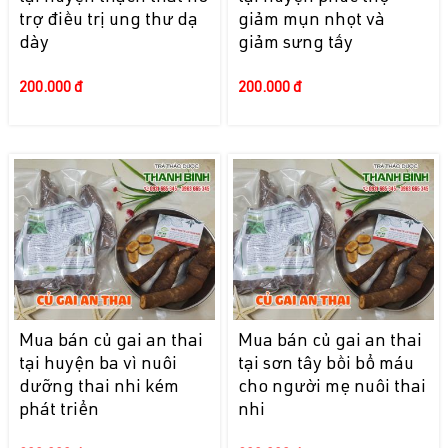
trợ điều trị ung thư dạ
giảm mụn nhọt và
dày
giảm sưng tấy
200.000 đ
200.000 đ
Mua bán củ gai an thai
Mua bán củ gai an thai
tại huyện ba vì nuôi
tại sơn tây bồi bổ máu
dưỡng thai nhi kém
cho người mẹ nuôi thai
phát triển
nhi