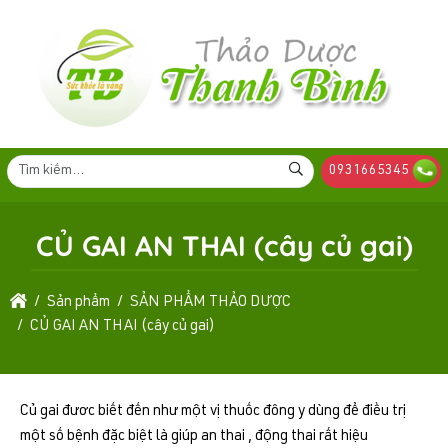
0931665345
CỦ GAI AN THAI (cây củ gai)
Sản phẩm
SẢN PHẨM THẢO DƯỢC
CỦ GAI AN THAI (cây củ gai)
Củ gai đươc biết đến như một vị thuốc đông y dùng để điều trị
một số bệnh đặc biệt là giúp an thai , động thai rất hiệu