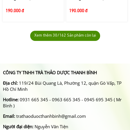
190.000 đ
190.000 đ
Xem thêm
30
/162 Sản phẩm còn lại
CÔNG TY TNHH TRÀ THẢO DƯỢC THANH BÌNH
Địa chỉ:
119/24 Bùi Quang Là, Phường 12, quận Gò Vấp, TP
Hồ Chí Minh
Hotline:
0931 665 345 - 0963 665 345 - 0945 695 345 ( Mr
Bình )
Email:
trathaoduocthanhbinh@gmail.com
Người đại diện:
Nguyễn Văn Tiện