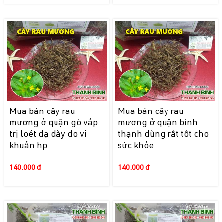
Mua bán cây rau
Mua bán cây rau
mương ở quận gò vấp
mương ở quận bình
trị loét dạ dày do vi
thạnh dùng rất tốt cho
khuẩn hp
sức khỏe
140.000 đ
140.000 đ