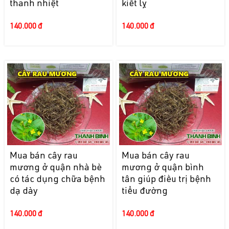
thanh nhiệt
kiết lỵ
140.000 đ
140.000 đ
Mua bán cây rau
Mua bán cây rau
mương ở quận nhà bè
mương ở quận bình
có tác dụng chữa bệnh
tân giúp điều trị bệnh
dạ dày
tiểu đường
140.000 đ
140.000 đ