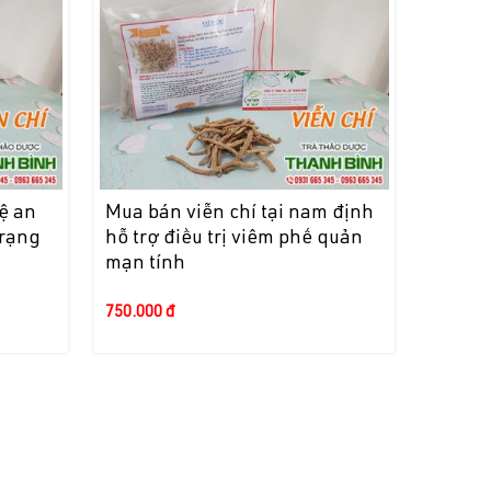
ệ an
Mua bán viễn chí tại nam định
trạng
hỗ trợ điều trị viêm phế quản
mạn tính
750.000 đ