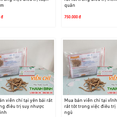
im
quản
 đ
750.000 đ
n viễn chí tại yên bái rất
Mua bán viễn chí tại vĩn
ong điều trị suy nhược
rất tốt trong việc điều trị
kinh
ngủ