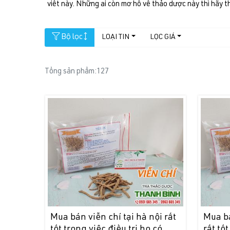
viết này. Những ai còn mơ hồ về thảo dược này thì hãy t
Bộ lọc
LOẠI TIN
LỌC GIÁ
Tổng sản phẩm:
127
Mua bán viễn chí tại hà nội rất
Mua bá
tốt trong việc điều trị ho có
rất tố