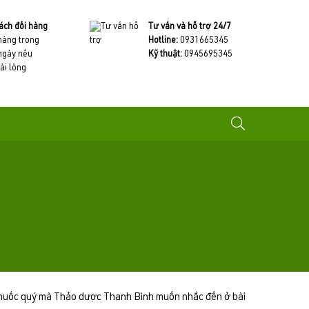
ách đổi hàng
Tư vấn và hỗ trợ 24/7
 hàng trong
Hotline:
0931665345
ngày nếu
Kỹ thuật:
0945695345
ài lòng
ị thuốc quý mà Thảo dược Thanh Bình muốn nhắc đến ở bài