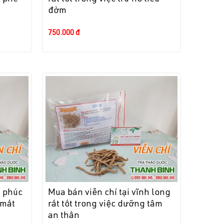
đờm
750.000 đ
h phúc
Mua bán viễn chí tại vĩnh long
 mất
rất tốt trong việc dưỡng tâm
an thần