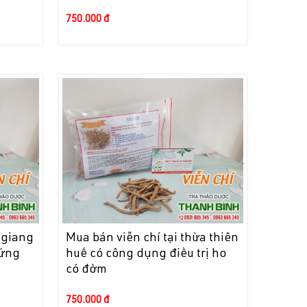
750.000 đ
n giang
Mua bán viễn chí tại thừa thiên
hứng
huế có công dụng điều trị ho
có đờm
750.000 đ