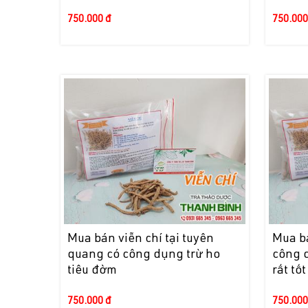
750.000 đ
750.000
Mua bán viễn chí tại tuyên
Mua bá
quang có công dụng trừ ho
công 
tiêu đờm
rất tốt
750.000 đ
750.000