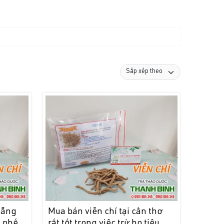
nẵng
Mua bán viễn chí tại cần thơ
m phế
rất tốt trong việc trừ ho tiêu