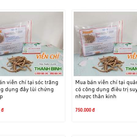
n viễn chí tại sóc trăng
Mua bán viễn chí tại quản
ng dụng đẩy lùi chứng
có công dụng điều trị su
ộp
nhược thần kinh
 đ
750.000 đ