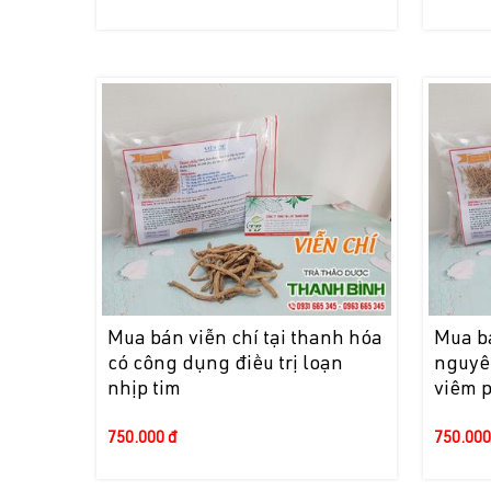
Mua bán viễn chí tại thanh hóa
Mua bá
có công dụng điều trị loạn
nguyên
nhịp tim
viêm 
750.000 đ
750.000