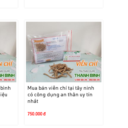
 bình
Mua bán viễn chí tại tây ninh
iệu
có công dụng an thần uy tín
nhất
750.000 đ