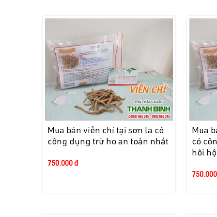
Mua bán viễn chí tại sơn la có
Mua bá
công dụng trừ ho an toàn nhất
có cô
hồi h
750.000 đ
750.000