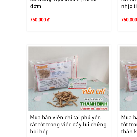
đờm
nhịp t
750.000 đ
750.000
Mua bán viễn chí tại phú yên
Mua bá
rất tốt trong việc đẩy lùi chứng
tốt tr
hồi hộp
thần 