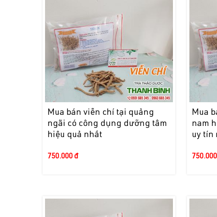
Mua bán viễn chí tại quảng
Mua bá
ngãi có công dụng dưỡng tâm
nam h
hiệu quả nhất
uy tín
750.000 đ
750.000