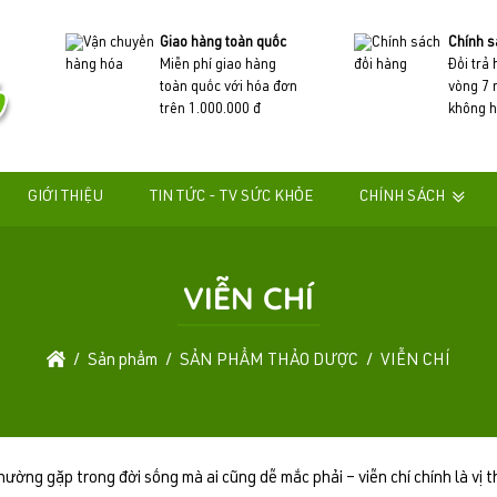
Giao hàng toàn quốc
Chính s
Miễn phí giao hàng
Đổi trả
toàn quốc với hóa đơn
vòng 7 
trên 1.000.000 đ
không h
GIỚI THIỆU
TIN TỨC - TV SỨC KHỎE
CHÍNH SÁCH
VIỄN CHÍ
Sản phẩm
SẢN PHẨM THẢO DƯỢC
VIỄN CHÍ
thường gặp trong đời sống mà ai cũng dễ mắc phải – viễn chí chính là v