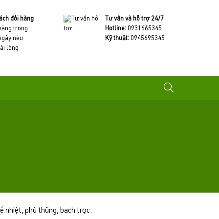
ách đổi hàng
Tư vấn và hỗ trợ 24/7
 hàng trong
Hotline:
0931665345
ngày nếu
Kỹ thuật:
0945695345
ài lòng
ế nhiệt, phù thũng, bạch trọc.