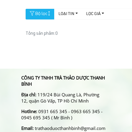
Bộ lọc
LOẠI TIN
LỌC GIÁ
Tổng sản phẩm:
0
CÔNG TY TNHH TRÀ THẢO DƯỢC THANH
BÌNH
Địa chỉ:
119/24 Bùi Quang Là, Phường
12, quận Gò Vấp, TP Hồ Chí Minh
Hotline:
0931 665 345 - 0963 665 345 -
0945 695 345 ( Mr Bình )
Email:
trathaoduocthanhbinh@gmail.com