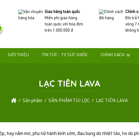
Giao hàng toàn quốc
Chính s
Miễn phí giao hàng
Đổi trả
toàn quốc với hóa đơn
vòng 7 
trên 1.000.000 đ
không h
GIỚI THIỆU
TIN TỨC - TV SỨC KHỎE
CHÍNH SÁCH
LẠC TIÊN LAVA
Sản phẩm
SẢN PHẨM TÚI LỌC
LẠC TIÊN LAVA
 hộp, hay nằm mơ, phụ nữ hành kinh sớm, đau bụng do nhiệt táo, ho do ph