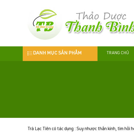
DANH MỤC SẢN PHẨM
TRANG CHỦ
Trà Lạc Tiên có tác dụng : Suy nhược thần kinh, tim hồi