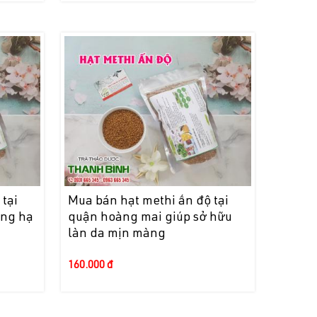
tại
Mua bán hạt methi ấn độ tại
ụng hạ
quận hoàng mai giúp sở hữu
làn da mịn màng
160.000 đ