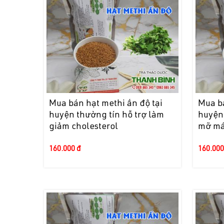
Mua bán hạt methi ấn độ tại
Mua bá
huyện thường tín hỗ trợ làm
huyện
giảm cholesterol
mỡ máu
160.000 đ
160.000