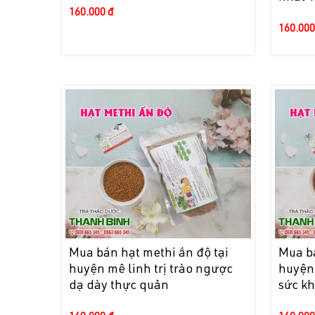
160.000 đ
160.000
Mua bán hạt methi ấn độ tại
Mua bá
huyện mê linh trị trào ngược
huyện
dạ dày thực quản
sức kh