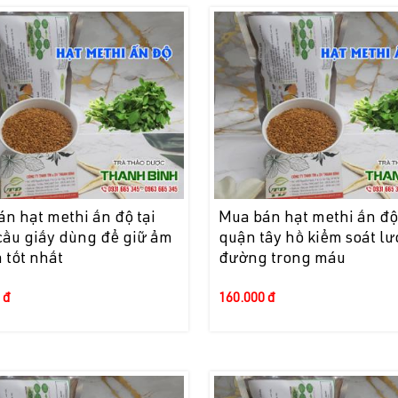
n hạt methi ấn độ tại
Mua bán hạt methi ấn độ 
cầu giấy dùng để giữ ẩm
quận tây hồ kiểm soát l
 tốt nhất
đường trong máu
 đ
160.000 đ