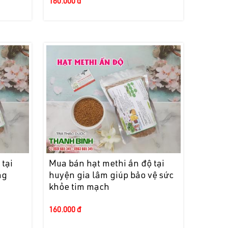
160.000 đ
tại
Mua bán hạt methi ấn độ tại
ng
huyện gia lâm giúp bảo vệ sức
khỏe tim mạch
160.000 đ