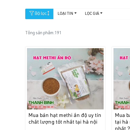
Bộ lọc
LOẠI TIN
LỌC GIÁ
Tổng sản phẩm:
191
Mua bán hạt methi ấn độ uy tín
Mua b
chất lượng tốt nhất tại hà nội
tại hà
nhất 