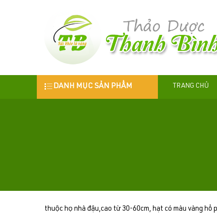
DANH MỤC SẢN PHẨM
TRANG CHỦ
thuộc họ nhà đậu,cao từ 30-60cm, hạt có màu vàng hổ phác