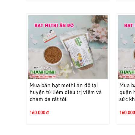
Mua bán hạt methi ấn độ tại
Mua bá
huyện từ liêm điều trị viêm và
quận 
chàm da rất tốt
sức k
160.000 đ
160.000