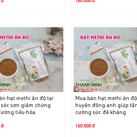
 đ
160.000 đ
n hạt methi ấn độ tại
Mua bán hạt methi ấn độ 
 sóc sơn giảm chứng
huyện đông anh giúp tă
đường tiêu hóa
cường sức đề kháng
 đ
160.000 đ