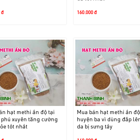
 đ
160.000 đ
n hạt methi ấn độ tại
Mua bán hạt methi ấn độ 
 phú xuyên tăng cường
huyện ba vì dùng đắp lê
ỏe tốt nhất
da bị sưng tấy