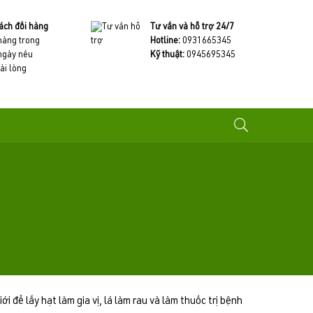
ách đổi hàng
Tư vấn và hỗ trợ 24/7
 hàng trong
Hotline:
0931665345
ngày nếu
Kỹ thuật:
0945695345
ài lòng
 để lấy hạt làm gia vị, lá làm rau và làm thuốc trị bệnh