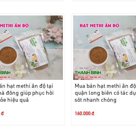
n hạt methi ấn độ tại
Mua bán hạt methi ấn độ 
hà đông giúp phục hồi
quận long biên có tác d
hỏe hiệu quả
sốt nhanh chóng
 đ
160.000 đ