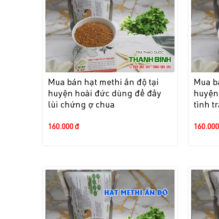
Mua bán hạt methi ấn độ tại
Mua bá
huyện hoài đức dùng để đẩy
huyện
lùi chứng ợ chua
tình t
160.000 đ
160.000