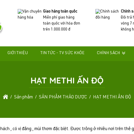
Giao hàng toàn quốc
Chính s
Miễn phí giao hàng
Đổi trả
toàn quốc với hóa đơn
vòng 7 
trên 1.000.000 đ
không h
GIỚI THIỆU
TIN TỨC - TV SỨC KHỎE
CHÍNH SÁCH
HẠT METHI ẤN ĐỘ
Sản phẩm
SẢN PHẨM THẢO DƯỢC
HẠT METHI ẤN ĐỘ
h , có vị đắng , mùi thơm đặc biệt. Được trồng ở nhiều nơi trên thế giới