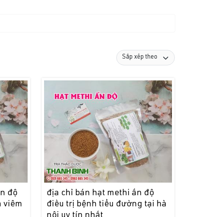
ấn độ
địa chỉ bán hạt methi ấn độ
à viêm
điều trị bệnh tiểu đường tại hà
nội uy tín nhất