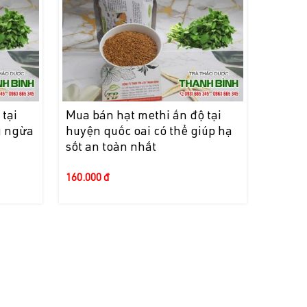
tại
Mua bán hạt methi ấn độ tại
g ngừa
huyện quốc oai có thể giúp hạ
sốt an toàn nhất
160.000 đ