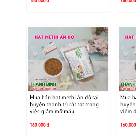
160.000 đ
160.000
Mua bán hạt methi ấn độ tại
Mua bá
huyện thanh trì rất tốt trong
huyện
việc giảm mỡ máu
viêm 
160.000 đ
160.000