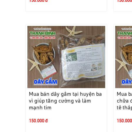
150.000 đ
150.000
Mua bán dây gắm tại huyện ba
Mua bá
vì giúp tăng cường và làm
chữa 
mạnh tim
tê thấ
150.000 đ
150.000