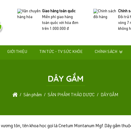
Giao hàng toàn quốc
Chính s
Miễn phí giao hàng
Đổi trả
toàn quốc với hóa đơn
vòng 7 
trên 1.000.000 đ
không h
GIỚI THIỆU
TIN TỨC - TV SỨC KHỎE
CHÍNH SÁCH
DÂY GẮM
Sản phẩm
SẢN PHẨM THẢO DƯỢC
DÂY GẮM
y vương tôn, tên khoa học gọi là Cnetum Montanum Mgf.Dây gắm thuộc l