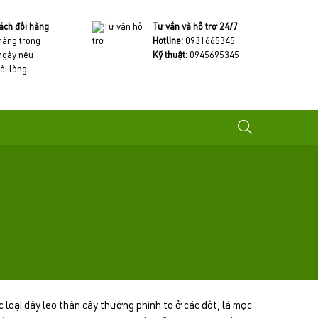
ách đổi hàng
Tư vấn và hỗ trợ 24/7
 hàng trong
Hotline:
0931665345
ngày nếu
Kỹ thuật:
0945695345
ài lòng
oại dây leo thân cây thường phình to ở các đốt, lá mọc