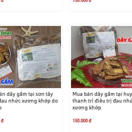
 đ
150.000 đ
n dây gắm tại sơn tây
Mua bán dây gắm tại hu
đau nhức xương khớp do
thanh trì điều trị đau nh
p
xương khớp
 đ
150.000 đ