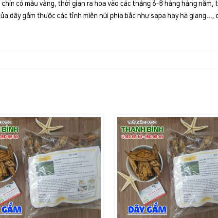
i chín có màu vàng, thời gian ra hoa vào các tháng 6-8 hàng hàng năm, 
a dây gắm thuộc các tỉnh miền núi phía bắc như sapa hay hà giang…, c