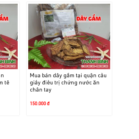
ận
Mua bán dây gắm tại quận cầu
m tê
giấy điều trị chứng nước ăn
chân tay
150.000 đ