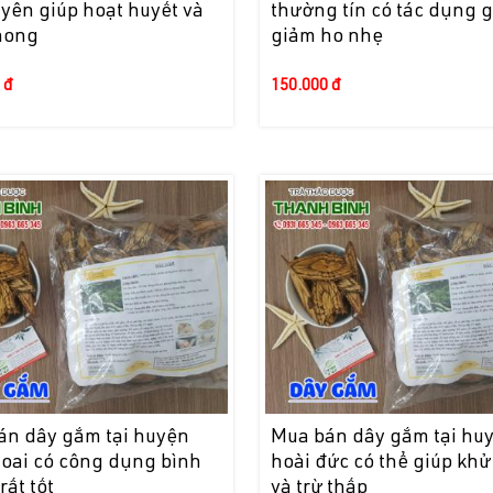
yên giúp hoạt huyết và
thường tín có tác dụng g
hong
giảm ho nhẹ
 đ
150.000 đ
án dây gắm tại huyện
Mua bán dây gắm tại hu
 oai có công dụng bình
hoài đức có thể giúp khử
rất tốt
và trừ thấp