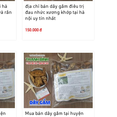
i hà
địa chỉ bán dây gắm điều trị
và rắn
đau nhức xương khớp tại hà
nội uy tín nhất
150.000 đ
yện
Mua bán dây gắm tại huyện