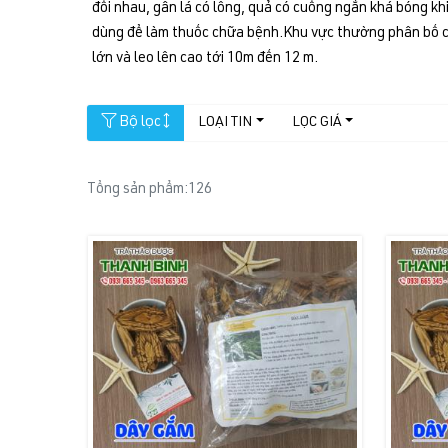
đối nhau, gân lá có lông, quả có cuống ngắn khá bóng kh
dùng để làm thuốc chữa bệnh.Khu vực thường phân bố củ
lớn và leo lên cao tới 10m đến 12 m.
Bộ lọc
LOẠI TIN
LỌC GIÁ
Tổng sản phẩm:
126