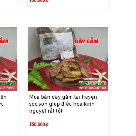
150.000 đ
yện
Mua bán dây gắm tại huyện
ức
sóc sơn giúp điều hòa kinh
nguyệt rất tốt
150.000 đ