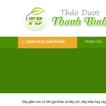
DANH MỤC SẢN PHẨM
TRANG CHỦ
Dây gắm còn có tên gọi khác là dây sót, dây mấu hay câ