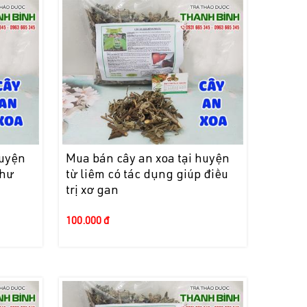
huyện
Mua bán cây an xoa tại huyện
thư
từ liêm có tác dụng giúp điều
trị xơ gan
100.000 đ