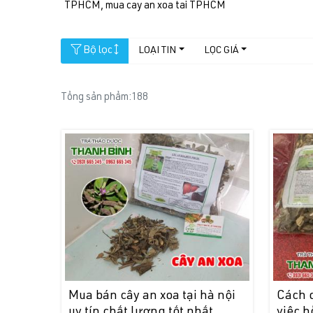
TPHCM, mua cay an xoa tai TPHCM
Bộ lọc
LOẠI TIN
LỌC GIÁ
Tổng sản phẩm:
188
Mua bán cây an xoa tại hà nội
Cách 
uy tín chất lượng tốt nhất
việc h