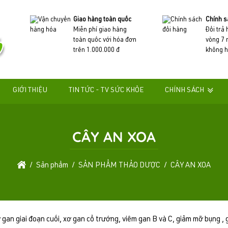
Giao hàng toàn quốc
Chính s
Miễn phí giao hàng
Đổi trả
toàn quốc với hóa đơn
vòng 7 
trên 1.000.000 đ
không h
GIỚI THIỆU
TIN TỨC - TV SỨC KHỎE
CHÍNH SÁCH
CÂY AN XOA
Sản phẩm
SẢN PHẨM THẢO DƯỢC
CÂY AN XOA
 gan giai đoạn cuối, xơ gan cổ trướng, viêm gan B và C, giảm mỡ bụng , 