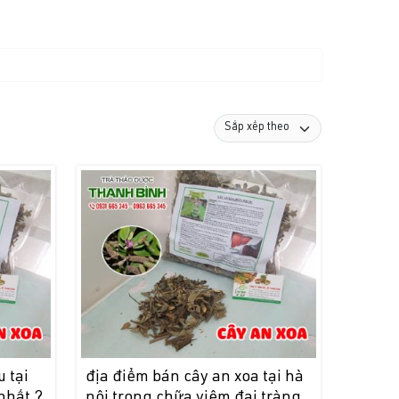
 tại
địa điểm bán cây an xoa tại hà
nhất ?
nội trong chữa viêm đại tràng