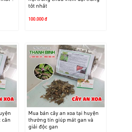
tốt nhất
100.000 đ
huyện
Mua bán cây an xoa tại huyện
t cân
thường tín giúp mát gan và
giải độc gan