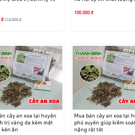
100.000 đ
 đ
110.000 đ
n cây an xoa tại huyện
Mua bán cây an xoa tại 
h trị vàng da kèm mệt
phú xuyên giúp kiểm soá
 kén ăn
nặng rất tốt