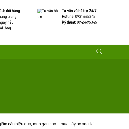
ách đổi hàng
Tư vấn và hỗ trợ 24/7
 hàng trong
Hotline:
0931665345
ngày nếu
Kỹ thuật:
0945695345
ài lòng
giãm cân hiệu quả, men gan cao....mua cây an xoa tại