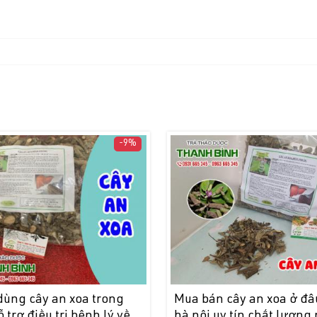
-9%
dùng cây an xoa trong
Mua bán cây an xoa ở đâu
ỗ trợ điều trị bệnh lý về
hà nội uy tín chất lượng 