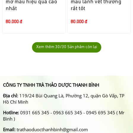
mỡ máu hiệu quả cao
mau lành vết thương
nhất
rất tốt
80.000 đ
80.000 đ
Xem thêm
30
/30 Sản phẩm còn lại
CÔNG TY TNHH TRÀ THẢO DƯỢC THANH BÌNH
Địa chỉ:
119/24 Bùi Quang Là, Phường 12, quận Gò Vấp, TP
Hồ Chí Minh
Hotline:
0931 665 345 - 0963 665 345 - 0945 695 345 ( Mr
Bình )
Email:
trathaoduocthanhbinh@gmail.com