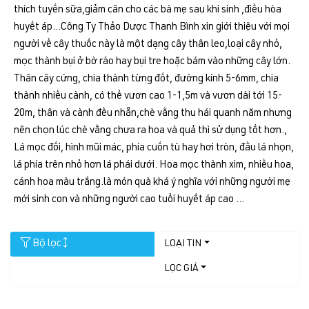
thích tuyến sữa,giảm cân cho các bà mẹ sau khi sinh ,điều hòa
huyết áp...Công Ty Thảo Dược Thanh Bình xin giới thiệu với mọi
người về cây thuốc này là một dạng cây thân leo,loại cây nhỏ,
mọc thành bụi ở bờ rào hay bụi tre hoặc bám vào những cây lớn.
Thân cây cứng, chia thành từng đốt, đường kính 5-6mm, chia
thành nhiều cành, có thể vươn cao 1-1,5m và vươn dài tới 15-
20m, thân và cành đều nhẵn,chè vằng thu hái quanh năm nhưng
nên chọn lúc chè vằng chưa ra hoa và quả thì sử dụng tốt hơn.,
Lá mọc đối, hình mũi mác, phía cuốn tù hay hơi tròn, đầu lá nhọn,
lá phía trên nhỏ hơn lá phái dưới. Hoa mọc thành xim, nhiều hoa,
cánh hoa màu trắng.là món quà khá ý nghĩa với những người mẹ
mới sinh con và những người cao tuổi huyết áp cao …
Bộ lọc
LOẠI TIN
LỌC GIÁ