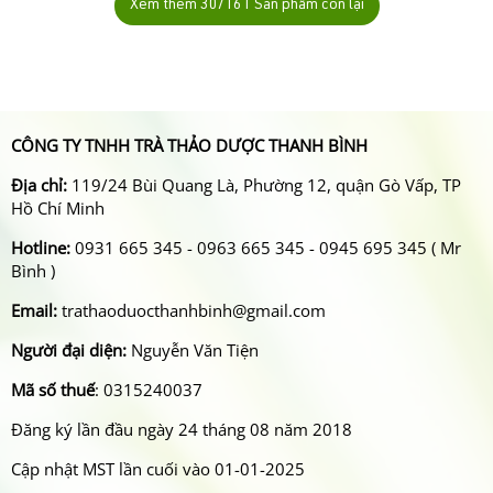
Xem thêm
30
/161 Sản phẩm còn lại
CÔNG TY TNHH TRÀ THẢO DƯỢC THANH BÌNH
Địa chỉ:
119/24 Bùi Quang Là, Phường 12, quận Gò Vấp, TP
Hồ Chí Minh
Hotline:
0931 665 345 - 0963 665 345 - 0945 695 345 ( Mr
Bình )
Email:
trathaoduocthanhbinh@gmail.com
Người đại diện:
Nguyễn Văn Tiện
Mã số thuế
: 0315240037
Đăng ký lần đầu ngày 24 tháng 08 năm 2018
Cập nhật MST lần cuối vào 01-01-2025