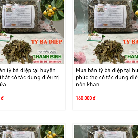
n tỳ bà diệp tại huyện
Mua bán tỳ bà diệp tại h
thất có tác dụng điều trị
phúc thọ có tác dụng điều
ửa
nôn khan
 đ
160.000 đ