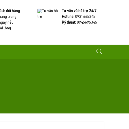
ách đổi hàng
Tư vấn và hỗ trợ 24/7
 hàng trong
Hotline:
0931665345
ngày nếu
Kỹ thuật:
0945695345
ài lòng