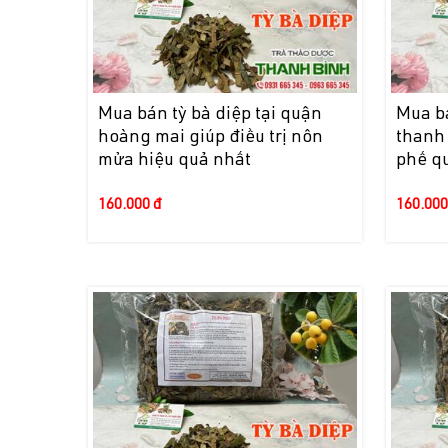
Mua bán tỳ bà diệp tại quận
Mua bá
hoàng mai giúp điều trị nôn
thanh 
mửa hiệu quả nhất
phế q
160.000 đ
160.000