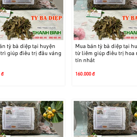
n tỳ bà diệp tại huyện
Mua bán tỳ bà diệp tại h
trì giúp điều trị đầu váng
từ liêm giúp điều trị hoa
tín nhất
 đ
160.000 đ