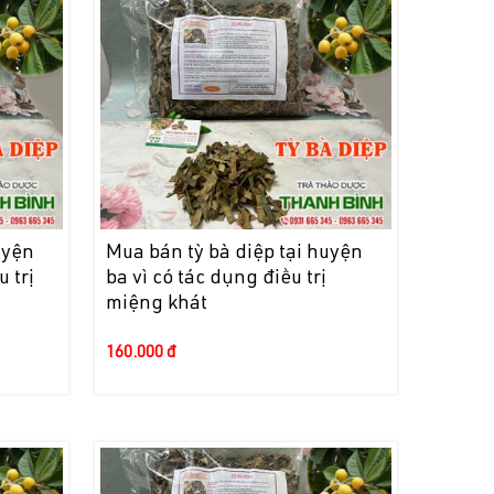
uyện
Mua bán tỳ bà diệp tại huyện
 trị
ba vì có tác dụng điều trị
miệng khát
160.000 đ