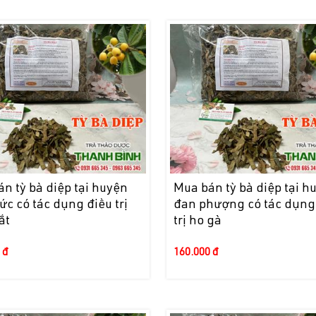
n tỳ bà diệp tại huyện
Mua bán tỳ bà diệp tại h
ức có tác dụng điều trị
đan phượng có tác dụng
ắt
trị ho gà
 đ
160.000 đ