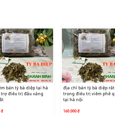
ểm bán tỳ bà diệp tại hà
địa chỉ bán tỳ bà diệp rất
 trợ điều trị đầu váng
trong điều trị viêm phế 
ắt
tại hà nội
 đ
160.000 đ