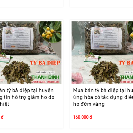
n tỳ bà diệp tại huyện
Mua bán tỳ bà diệp tại h
 tín hỗ trợ giảm ho do
ứng hòa có tác dụng điều
hiệt
ho đờm vàng
 đ
160.000 đ