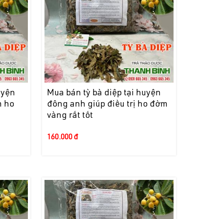
uyện
Mua bán tỳ bà diệp tại huyện
m ho
đông anh giúp điều trị ho đờm
vàng rất tốt
160.000 đ