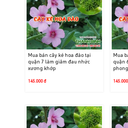
Mua bán cây ké hoa đào tại
Mua bá
quận 7 làm giảm đau nhức
quận 
xương khớp
phong
145.000 đ
145.000