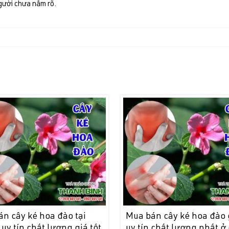
gười chưa nắm rõ.
n cây ké hoa đào tại
Mua bán cây ké hoa đào 
uy tín chất lượng giá tốt
uy tín chất lượng nhất ở