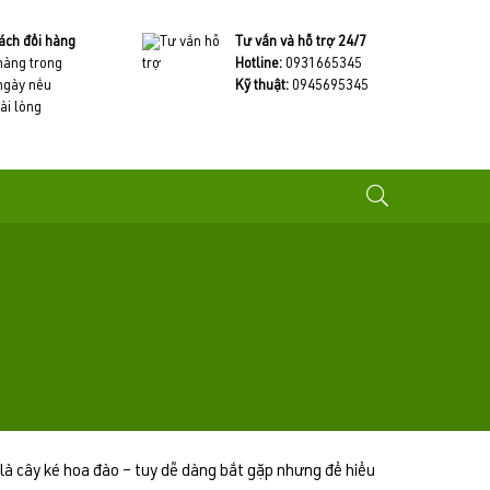
ách đổi hàng
Tư vấn và hỗ trợ 24/7
 hàng trong
Hotline:
0931665345
ngày nếu
Kỹ thuật:
0945695345
ài lòng
là cây ké hoa đào – tuy dễ dàng bắt gặp nhưng để hiểu