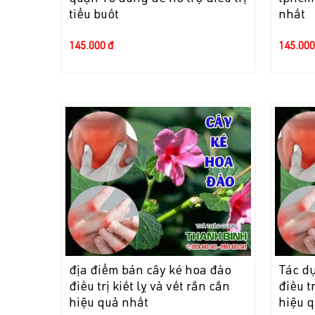
tiểu buốt
nhất
145.000 đ
145.000
địa điểm bán cây ké hoa đào
Tác d
điều trị kiết lỵ và vết rắn cắn
điều t
hiệu quả nhất
hiệu 