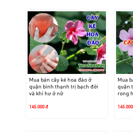
Mua bán cây ké hoa đào ở
Mua b
quận bình thạnh trị bạch đới
quận t
và khí hư ở nữ
rong 
145.000 đ
145.000