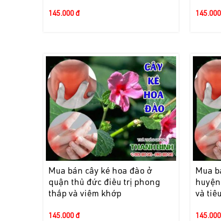
145.000 đ
145.000
Mua bán cây ké hoa đào ở
Mua b
quận thủ đức điều trị phong
huyện
thấp và viêm khớp
và tiê
145.000 đ
145.000