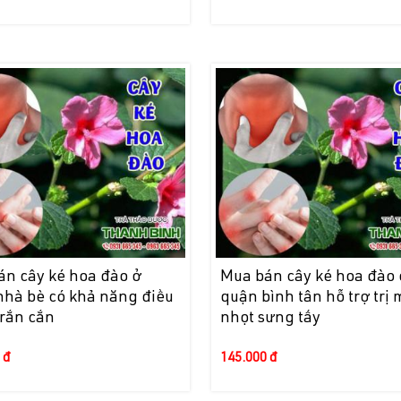
án cây ké hoa đào ở
Mua bán cây ké hoa đào 
nhà bè có khả năng điều
quận bình tân hỗ trợ trị
t rắn cắn
nhọt sưng tấy
 đ
145.000 đ