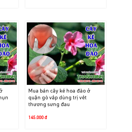
ở
Mua bán cây ké hoa đào ở
 mụn
quận gò vấp dùng trị vết
thương sưng đau
145.000 đ