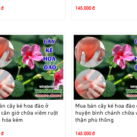
 đ
145.000 đ
án cây ké hoa đào ở
Mua bán cây ké hoa đào 
 cần giờ chữa viêm ruột
huyện bình chánh chữa 
u hóa kém
thận phù thũng
 đ
145.000 đ