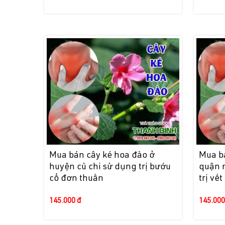
Mua bán cây ké hoa đào ở
Mua b
huyện củ chi sử dụng trị bướu
quận 
cổ đơn thuần
trị vế
145.000 đ
145.000