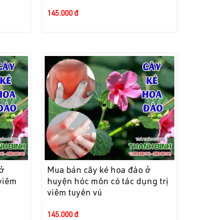
145.000 đ
ở
Mua bán cây ké hoa đào ở
viêm
huyện hóc môn có tác dụng trị
viêm tuyến vú
145.000 đ