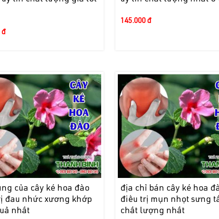
145.000 đ
 đ
ụng của cây ké hoa đào
địa chỉ bán cây ké hoa đ
rị đau nhức xương khớp
điều trị mụn nhọt sưng t
quả nhất
chất lượng nhất