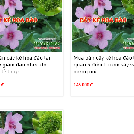
n cây ké hoa đào tại
Mua bán cây ké hoa đào 
6 giảm đau nhức do
quận 5 điều trị rôm sảy 
 tê thấp
mưng mủ
 đ
145.000 đ