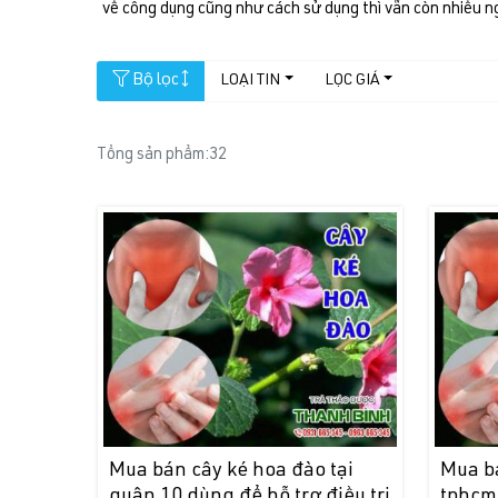
về công dụng cũng như cách sử dụng thì vẫn còn nhiều n
Bộ lọc
LOẠI TIN
LỌC GIÁ
Tổng sản phẩm:
32
Mua bán cây ké hoa đào tại
Mua bá
quận 10 dùng để hỗ trợ điều trị
tphcm 