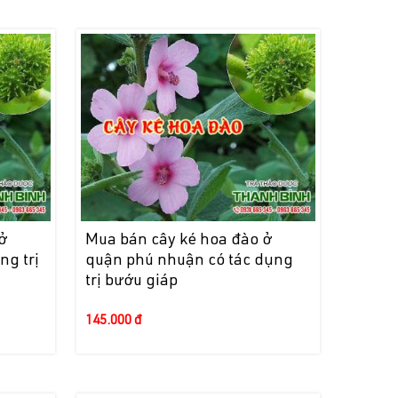
ở
Mua bán cây ké hoa đào ở
ng trị
quận phú nhuận có tác dụng
trị bướu giáp
145.000 đ