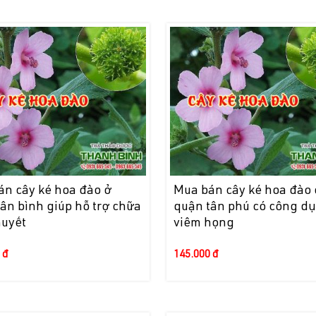
án cây ké hoa đào ở
Mua bán cây ké hoa đào 
ân bình giúp hỗ trợ chữa
quận tân phú có công dụ
huyết
viêm họng
 đ
145.000 đ