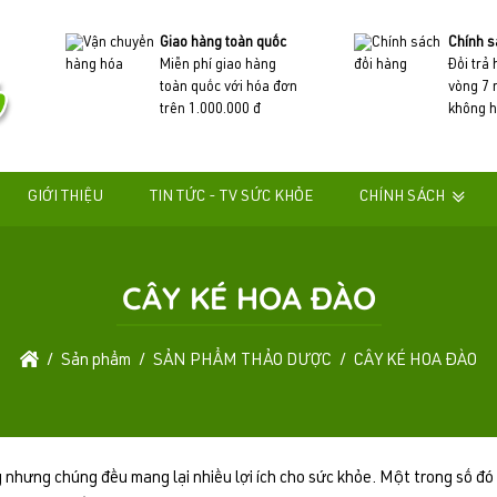
Giao hàng toàn quốc
Chính s
Miễn phí giao hàng
Đổi trả
toàn quốc với hóa đơn
vòng 7 
trên 1.000.000 đ
không h
GIỚI THIỆU
TIN TỨC - TV SỨC KHỎE
CHÍNH SÁCH
CÂY KÉ HOA ĐÀO
Sản phẩm
SẢN PHẨM THẢO DƯỢC
CÂY KÉ HOA ĐÀO
nhưng chúng đều mang lại nhiều lợi ích cho sức khỏe. Một trong số đó 