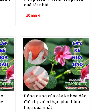
quả tốt nhất
145.000 đ
ào
Công dụng của cây ké hoa đào
ấy
điều trị viêm thận phù thũng
hiệu quả nhất