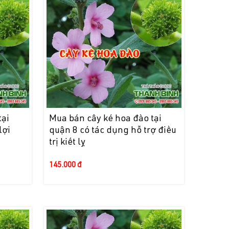
tại
Mua bán cây ké hoa đào tại
lợi
quận 8 có tác dụng hỗ trợ điều
trị kiết lỵ
145.000 đ