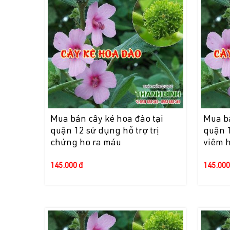
Mua bán cây ké hoa đào tại
Mua bá
quận 12 sử dụng hỗ trợ trị
quận 1
chứng ho ra máu
viêm 
145.000 đ
145.000