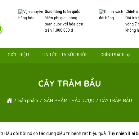
Giao hàng toàn quốc
Chính s
Miễn phí giao hàng
Đổi trả
toàn quốc với hóa đơn
vòng 7 
trên 1.000.000 đ
không h
GIỚI THIỆU
TIN TỨC - TV SỨC KHỎE
CHÍNH SÁCH
CÂY TRÂM BẦU
Sản phẩm
SẢN PHẨM THẢO DƯỢC
CÂY TRÂM BẦU
 lâu đời bởi nó có tác dụng điều trị bệnh rất hiệu quả. Tuy nhiên ít ai b