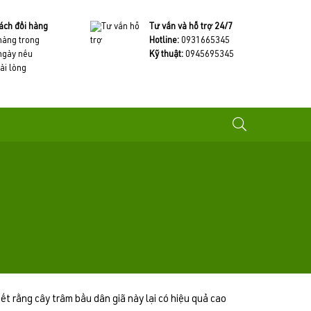
ách đổi hàng
Tư vấn và hỗ trợ 24/7
 hàng trong
Hotline:
0931665345
ngày nếu
Kỹ thuật:
0945695345
ài lòng
iết rằng cây trâm bầu dân giã này lại có hiệu quả cao