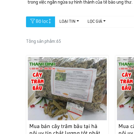
trong việc ngăn ngừa sự hình thành của tế bào ung thư.
Bộ lọc
LOẠI TIN
LỌC GIÁ
Tổng sản phẩm:
65
Mua bán cây trâm bầu tại hà
Mua câ
nội uy tín chất lượng tốt nhất
nội uy