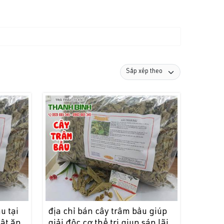
u tại
địa chỉ bán cây trâm bầu giúp
ật ăn
giải độc cơ thể trị giun sán lãi