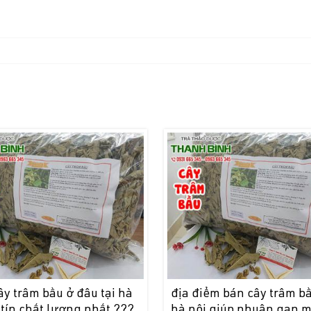
y trâm bầu ở đâu tại hà
địa điểm bán cây trâm bầ
 tín chất lượng nhất ???
hà nội giúp nhuận gan m