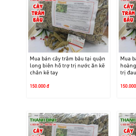
Mua bán cây trâm bầu tại quận
Mua bá
long biên hỗ trợ trị nước ăn kẽ
hoàng 
chân kẽ tay
trị đa
150.000 đ
150.000