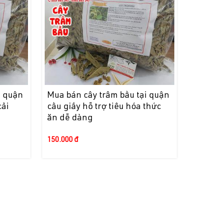
i quận
Mua bán cây trâm bầu tại quận
cải
cầu giấy hỗ trợ tiêu hóa thức
ăn dễ dàng
150.000 đ