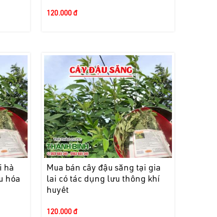
120.000 đ
i hà
Mua bán cây đậu săng tại gia
êu hóa
lai có tác dụng lưu thông khí
huyết
120.000 đ