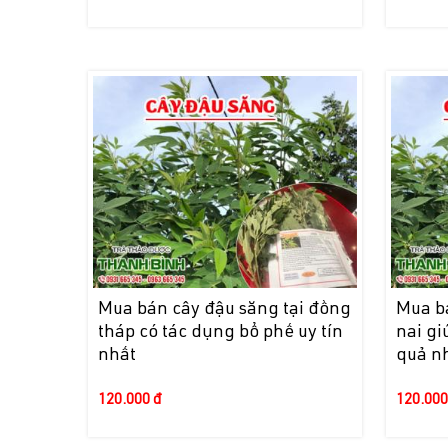
Mua bán cây đậu săng tại đồng
Mua b
tháp có tác dụng bổ phế uy tín
nai gi
nhất
quả n
120.000 đ
120.000