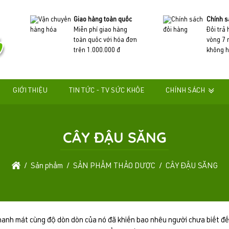
Giao hàng toàn quốc
Chính s
Miễn phí giao hàng
Đổi trả
toàn quốc với hóa đơn
vòng 7 
trên 1.000.000 đ
không h
GIỚI THIỆU
TIN TỨC - TV SỨC KHỎE
CHÍNH SÁCH
CÂY ĐẬU SĂNG
Sản phẩm
SẢN PHẨM THẢO DƯỢC
CÂY ĐẬU SĂNG
 thanh mát cùng độ dòn dòn của nó đã khiến bao nhêu người chưa biết đ