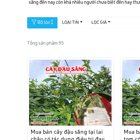
săng đến nay còn khá nhiều người chưa biết đến hay thưở
Bộ lọc
LOẠI TIN
LỌC GIÁ
Tổng sản phẩm:
95
Mua bán cây đậu săng tại lai
Mua b
châu có tác dụng điều trị đau
tom có