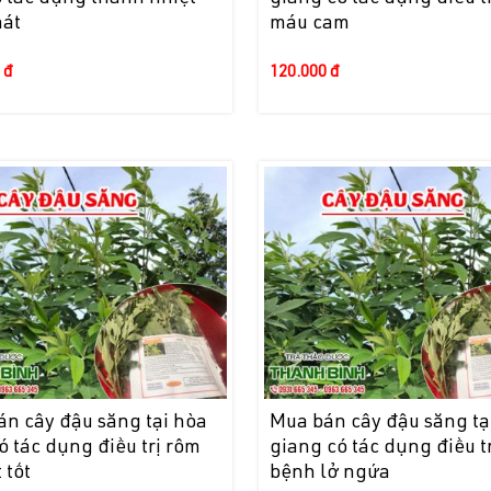
hát
máu cam
 đ
120.000 đ
n cây đậu săng tại hòa
Mua bán cây đậu săng tạ
ó tác dụng điều trị rôm
giang có tác dụng điều tr
 tốt
bệnh lở ngứa