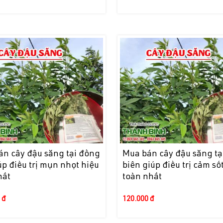
án cây đậu săng tại đồng
Mua bán cây đậu săng tạ
úp điều trị mụn nhọt hiệu
biên giúp điều trị cảm số
hất
toàn nhất
 đ
120.000 đ