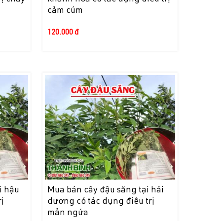
cảm cúm
120.000 đ
i hậu
Mua bán cây đậu săng tại hải
ị
dương có tác dụng điều trị
mẩn ngứa