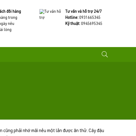
ách đổi hàng
Tư vấn và hỗ trợ 24/7
 hàng trong
Hotline:
0931665345
ngày nếu
Kỹ thuật:
0945695345
ài lòng
ến cũng phải nhớ mãi nếu một lần được ăn thử. Cây đậu