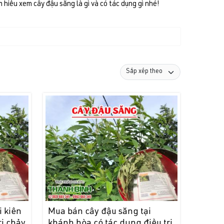
hiểu xem cây đậu săng là gì và có tác dụng gì nhé!
i kiên
Mua bán cây đậu săng tại
rị chảy
khánh hòa có tác dụng điều trị