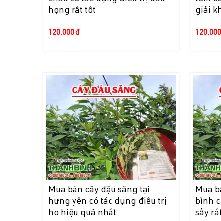
họng rất tốt
giải k
120.000 đ
120.000
Mua bán cây đậu săng tại
Mua bá
hưng yên có tác dụng điều trị
bình c
ho hiệu quả nhất
sẩy rất