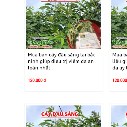
Mua bán cây đậu săng tại bắc
Mua bá
ninh giúp điều trị viêm da an
liêu g
toàn nhất
da uy 
120.000 đ
120.000