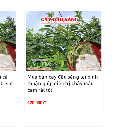
i cà
Mua bán cây đậu săng tại bình
bị sốt
thuận giúp điều trị chảy máu
cam rất tốt
120.000 đ