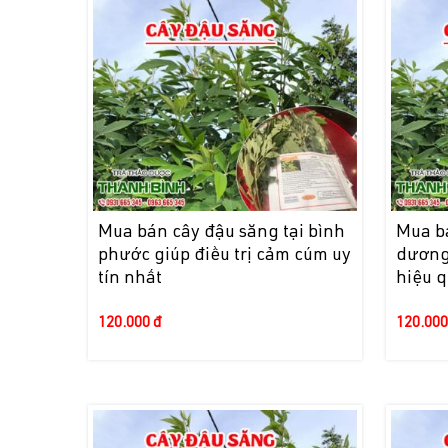
Mua bán cây đậu săng tại bình
Mua bá
phước giúp điều trị cảm cúm uy
dương 
tín nhất
hiệu 
120.000 đ
120.000