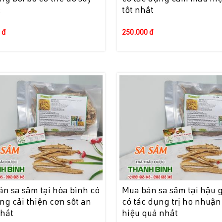
c
tốt nhất
 đ
250.000 đ
n sa sâm tại hòa bình có
Mua bán sa sâm tại hậu 
ng cải thiện cơn sốt an
có tác dụng trị ho nhuận
nhất
hiệu quả nhất