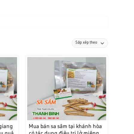
 giang
Mua bán sa sâm tại khánh hòa
ệu quả
có tác dụng điều trị lở miệng