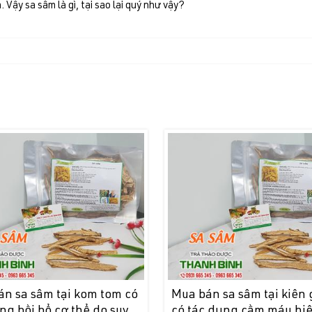
. Vậy sa sâm là gì, tại sao lại quý như vậy?
n sa sâm tại kom tom có
Mua bán sa sâm tại kiên
ng bồi bổ cơ thể do suy
có tác dụng cầm máu hi