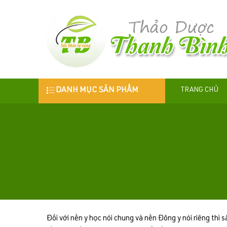
DANH MỤC SẢN PHẨM
TRANG CHỦ
Đối với nền y học nói chung và nền Đông y nói riêng thì