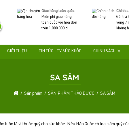
Giao hàng toàn quốc
Chính s
Miễn phí giao hàng
Đổi trả
toàn quốc với hóa đơn
vòng 7 
trên 1.000.000 đ
không h
GIỚI THIỆU
TIN TỨC - TV SỨC KHỎE
CHÍNH SÁCH
SA SÂM
Sản phẩm
SẢN PHẨM THẢO DƯỢC
SA SÂM
 sâm luôn là vị thuốc quý cho sức khỏe. Nếu Hàn Quốc có loại sâm quý c