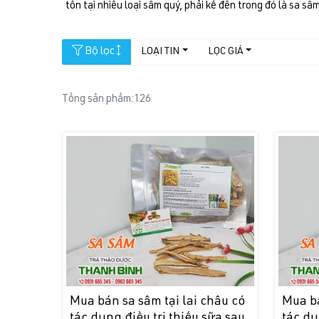
tồn tại nhiều loại sâm quý, phải kể đến trong đó là sa sâm
Bộ lọc
LOẠI TIN
LỌC GIÁ
Tổng sản phẩm:
126
Mua bán sa sâm tại lai châu có
Mua bá
tác dụng điều trị thiếu sữa sau
tác dụ