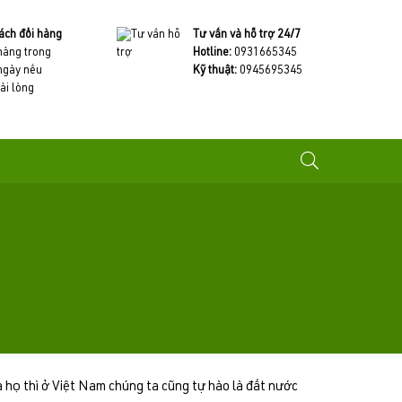
ách đổi hàng
Tư vấn và hỗ trợ 24/7
 hàng trong
Hotline:
0931665345
ngày nếu
Kỹ thuật:
0945695345
ài lòng
ủa họ thì ở Việt Nam chúng ta cũng tự hào là đất nước