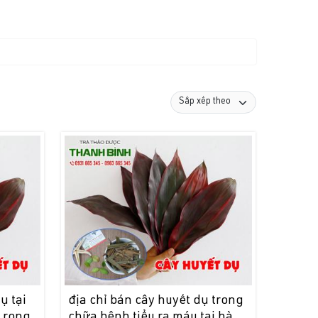
ụ tại
địa chỉ bán cây huyết dụ trong
 rong
chữa bệnh tiểu ra máu tại hà