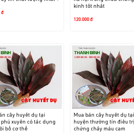
kinh tốt nhất
 đ
120.000 đ
n cây huyết dụ tại
Mua bán cây huyết dụ tạ
 phú xuyên có tác dụng
huyện thường tín điều tr
ồi bổ cơ thể
chứng chảy máu cam