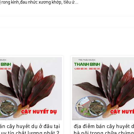
trị rong kinh,đau nhức xương khớp, tiêu ứ…
n cây huyết dụ ở đâu tại
địa điểm bán cây huyết d
 uy tín chất lượng nhất ?
hà nội trong chữa chứng