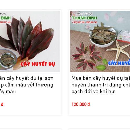
n cây huyết dụ tại sơn
Mua bán cây huyết dụ tạ
iúp cầm máu vết thương
huyện thanh trì dùng ch
hảy máu
bạch đới và khí hư
 đ
120.000 đ