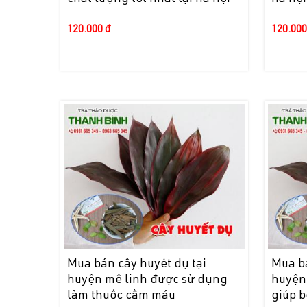
120.000 đ
120.000
Mua bán cây huyết dụ tại
Mua bá
huyện mê linh được sử dụng
huyện
làm thuốc cầm máu
giúp b