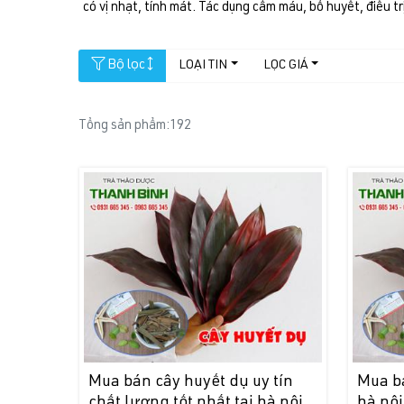
có vị nhạt, tính mát. Tác dụng cầm máu, bổ huyết, điều 
Bộ lọc
LOẠI TIN
LỌC GIÁ
Tổng sản phẩm:
192
Mua bán cây huyết dụ uy tín
Mua bá
chất lượng tốt nhất tại hà nội
hà nội