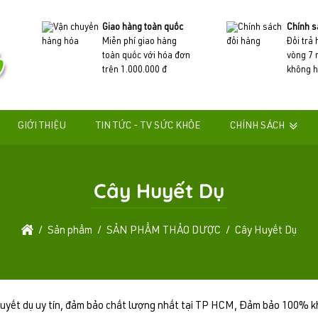
Giao hàng toàn quốc
Chính s
Miễn phí giao hàng
Đổi trả
toàn quốc với hóa đơn
vòng 7 
trên 1.000.000 đ
không h
GIỚI THIỆU
TIN TỨC - TV SỨC KHỎE
CHÍNH SÁCH
Cây Huyết Dụ
Sản phẩm
SẢN PHẨM THẢO DƯỢC
Cây Huyết Dụ
yết dụ uy tín, đảm bảo chất lượng nhất tại TP HCM, Đảm bảo 100% kh