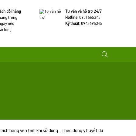
ách đổi hàng
Tư vấn và hỗ trợ 24/7
 hàng trong
Hotline:
0931665345
ngày nếu
Kỹ thuật:
0945695345
ài lòng
ách hàng yên tâm khi sử dụng...Theo đông y huyết dụ