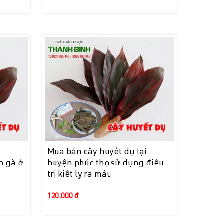
i
Mua bán cây huyết dụ tại
o gà ở
huyện phúc thọ sử dụng điều
trị kiết lỵ ra máu
120.000 đ