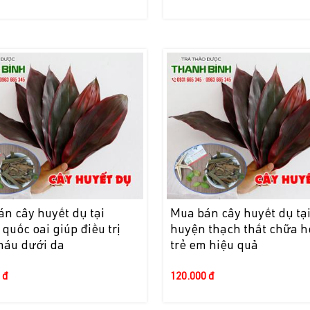
n cây huyết dụ tại
Mua bán cây huyết dụ tạ
quốc oai giúp điều trị
huyện thạch thất chữa h
máu dưới da
trẻ em hiệu quả
 đ
120.000 đ