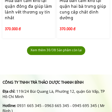
Mua bán cam khô tại
Mua bán cam khô tại
quận đống đa giúp làm
quận hai bà trưng giúp
lành vết thương uy tín
cung cấp chất dinh
nhất
dưỡng
370.000 đ
370.000 đ
Xem thêm
30
/38 Sản phẩm còn lại
CÔNG TY TNHH TRÀ THẢO DƯỢC THANH BÌNH
Địa chỉ:
119/24 Bùi Quang Là, Phường 12, quận Gò Vấp, TP
Hồ Chí Minh
Hotline:
0931 665 345 - 0963 665 345 - 0945 695 345 ( Mr
Bình )