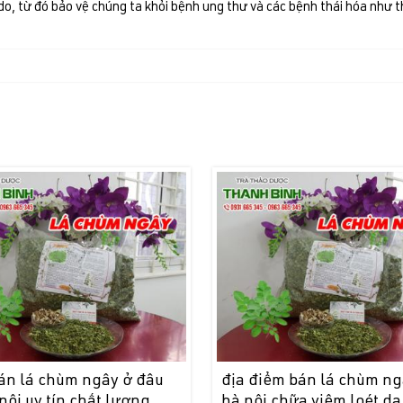
do, từ đó bảo vệ chúng ta khỏi bệnh ung thư và các bệnh thái hóa như t
án lá chùm ngây ở đâu
địa điểm bán lá chùm ng
 nội uy tín chất lượng
hà nội chữa viêm loét dạ