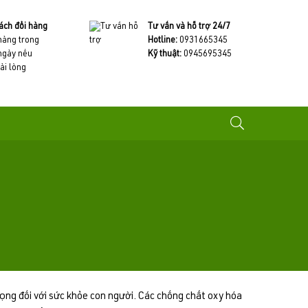
ách đổi hàng
Tư vấn và hỗ trợ 24/7
 hàng trong
Hotline:
0931665345
ngày nếu
Kỹ thuật:
0945695345
ài lòng
ọng đối với sức khỏe con người. Các chống chất oxy hóa