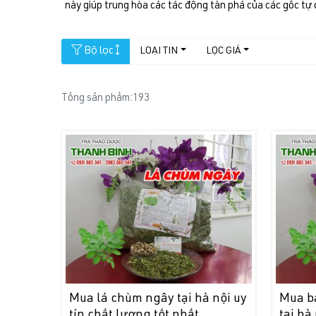
này giúp trung hòa các tác động tàn phá của các gốc tự 
Bộ lọc
LOẠI TIN
LỌC GIÁ
Tổng sản phẩm:
193
Mua lá chùm ngây tại hà nội uy
Mua b
tín chất lượng tốt nhất
tại hà