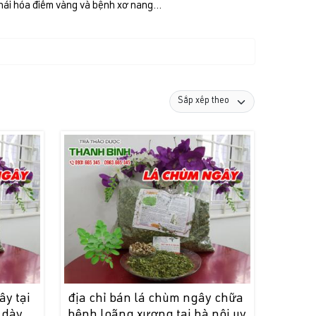
hái hóa điểm vàng và bệnh xơ nang...
ây tại
địa chỉ bán lá chùm ngây chữa
 dày
bệnh loãng xương tại hà nội uy