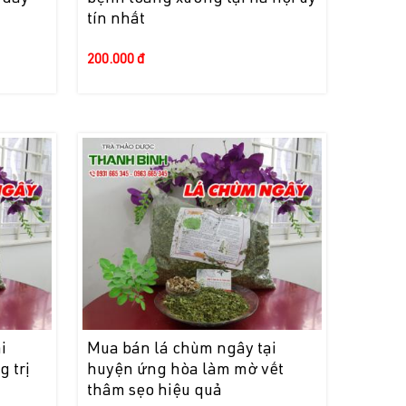
tín nhất
200.000 đ
i
Mua bán lá chùm ngây tại
 trị
huyện ứng hòa làm mờ vết
thâm sẹo hiệu quả