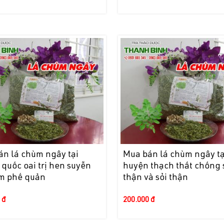
án lá chùm ngây tại
Mua bán lá chùm ngây tạ
quốc oai trị hen suyễn
huyện thạch thất chống 
êm phế quản
thận và sỏi thận
 đ
200.000 đ