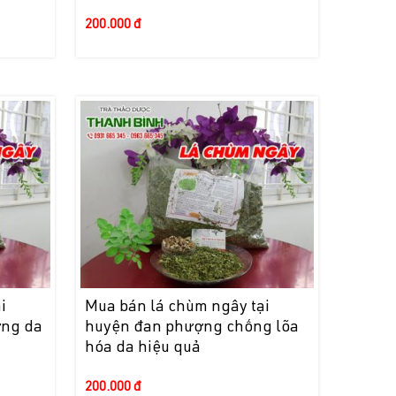
200.000 đ
i
Mua bán lá chùm ngây tại
ỡng da
huyện đan phượng chống lõa
hóa da hiệu quả
200.000 đ