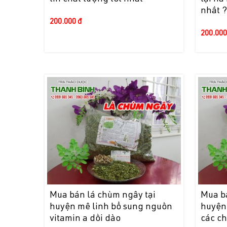
nhất 
200.000 đ
200.000
Mua bán lá chùm ngây tại
Mua b
huyện mê linh bổ sung nguồn
huyện
vitamin a dồi dào
các c