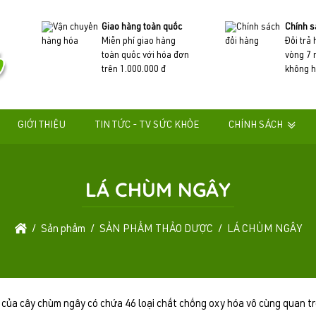
Giao hàng toàn quốc
Chính s
Miễn phí giao hàng
Đổi trả
toàn quốc với hóa đơn
vòng 7 
trên 1.000.000 đ
không h
GIỚI THIỆU
TIN TỨC - TV SỨC KHỎE
CHÍNH SÁCH
LÁ CHÙM NGÂY
Sản phẩm
SẢN PHẨM THẢO DƯỢC
LÁ CHÙM NGÂY
 của cây chùm ngây có chứa 46 loại chất chống oxy hóa vô cùng quan tr