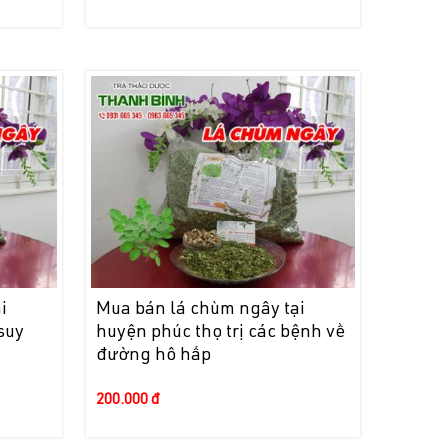
i
Mua bán lá chùm ngây tại
suy
huyện phúc thọ trị các bệnh về
đường hô hấp
200.000 đ