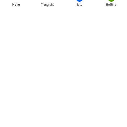
thanh toán
Menu
Trang chủ
Zalo
Hotline
Jun 20, 2025
THƯ VIỆN HÌNH ẢNHH