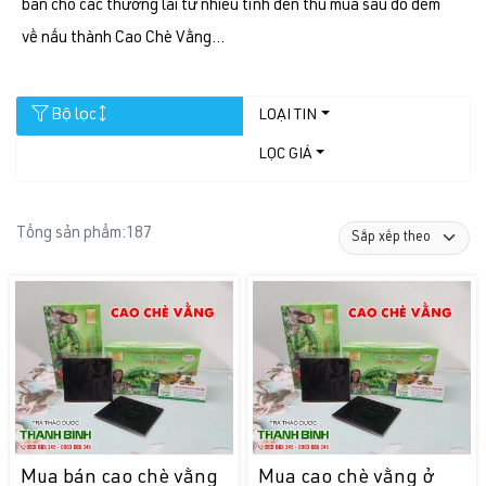
bán cho các thương lái từ nhiều tỉnh đến thu mua sau đó đem
về nấu thành Cao Chè Vằng...
Bộ lọc
LOẠI TIN
LỌC GIÁ
Tổng sản phẩm:
187
Mua bán cao chè vằng
Mua cao chè vằng ở