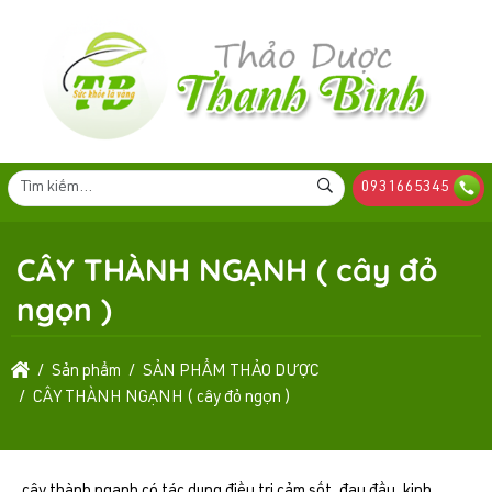
0931665345
CÂY THÀNH NGẠNH ( cây đỏ
ngọn )
Sản phẩm
SẢN PHẨM THẢO DƯỢC
CÂY THÀNH NGẠNH ( cây đỏ ngọn )
cây thành ngạnh có tác dụng điều trị cảm sốt, đau đầu, kinh