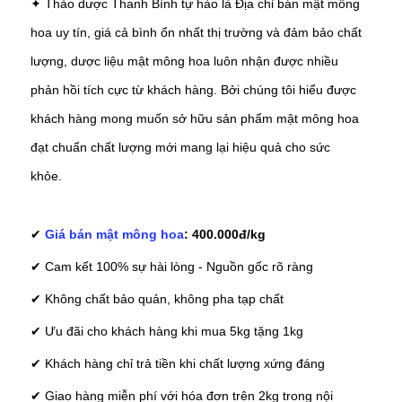
✦ Thảo dược Thanh Bình tự hào là Địa chỉ bán mật mông
hoa uy tín, giá cả bình ổn nhất thị trường và đảm bảo chất
lượng, dược liệu mật mông hoa luôn nhận được nhiều
phản hồi tích cực từ khách hàng. Bởi chúng tôi hiểu được
khách hàng mong muốn sở hữu sản phẩm mật mông hoa
đạt chuẩn chất lượng mới mang lại hiệu quả cho sức
khỏe.
✔︎
Giá bán mật mông hoa
: 400.000đ/kg
✔︎ Cam kết 100% sự hài lòng - Nguồn gốc rõ ràng
✔︎ Không chất bảo quản, không pha tạp chất
✔︎ Ưu đãi cho khách hàng khi mua 5kg tặng 1kg
✔︎ Khách hàng chỉ trả tiền khi chất lượng xứng đáng
✔︎ Giao hàng miễn phí với hóa đơn trên 2kg trong nội