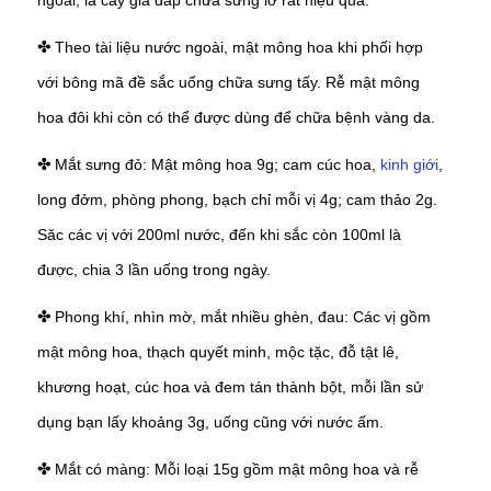
ngoài, lá cây giã đắp chữa sưng lở rất hiệu quả.
Theo tài liệu nước ngoài, mật mông hoa khi phối hợp
✤
với bông mã đề sắc uống chữa sưng tấy. Rễ mật mông
hoa đôi khi còn có thể được dùng để chữa bệnh vàng da.
Mắt sưng đỏ: Mật mông hoa 9g; cam cúc hoa,
kinh giới
,
✤
long đởm, phòng phong, bạch chỉ mỗi vị 4g; cam thảo 2g.
Săc các vị với 200ml nước, đến khi sắc còn 100ml là
được, chia 3 lần uống trong ngày.
Phong khí, nhìn mờ, mắt nhiều ghèn, đau: Các vị gồm
✤
mật mông hoa, thạch quyết minh, mộc tặc, đỗ tật lê,
khương hoạt, cúc hoa và đem tán thành bột, mỗi lần sử
dụng bạn lấy khoảng 3g, uống cũng với nước ấm.
Mắt có màng: Mỗi loại 15g gồm mật mông hoa và rễ
✤