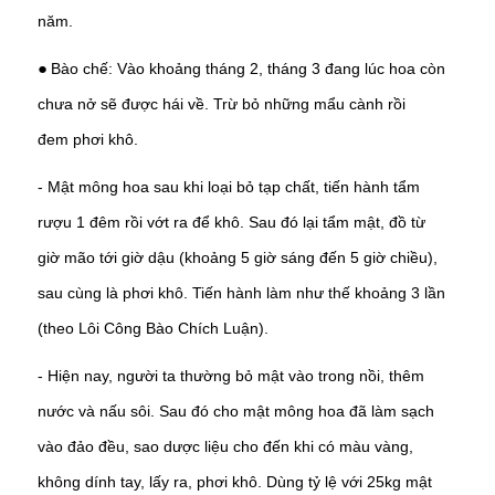
năm.
Bào chế: Vào khoảng tháng 2, tháng 3 đang lúc hoa còn
●
chưa nở sẽ được hái về. Trừ bỏ những mẩu cành rồi
đem phơi khô.
- Mật mông hoa sau khi loại bỏ tạp chất, tiến hành tẩm
rượu 1 đêm rồi vớt ra để khô. Sau đó lại tẩm mật, đồ từ
giờ mão tới giờ dậu (khoảng 5 giờ sáng đến 5 giờ chiều),
sau cùng là phơi khô. Tiến hành làm như thế khoảng 3 lần
(theo Lôi Công Bào Chích Luận).
- Hiện nay, người ta thường bỏ mật vào trong nồi, thêm
nước và nấu sôi. Sau đó cho mật mông hoa đã làm sạch
vào đảo đều, sao dược liệu cho đến khi có màu vàng,
không dính tay, lấy ra, phơi khô. Dùng tỷ lệ với 25kg mật