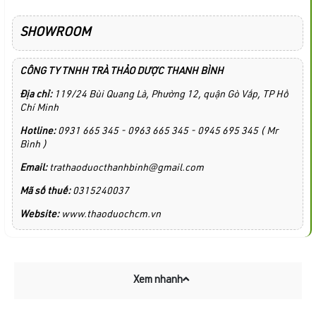
SHOWROOM
CÔNG TY TNHH TRÀ THẢO DƯỢC THANH BÌNH
Địa chỉ:
119/24 Bùi Quang Là, Phường 12, quận Gò Vấp, TP Hồ
Chí Minh
Hotline:
0931 665 345 - 0963 665 345 - 0945 695 345 ( Mr
Bình )
Email:
trathaoduocthanhbinh@gmail.com
Mã số thuế:
0315240037
Website:
www.thaoduochcm.vn
Xem nhanh