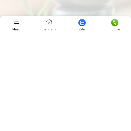
Menu
Trang chủ
Zalo
Hotline
—
Thiết kế
Trực tuyến:
31
Hôm nay:
9702
Tuần này:
0