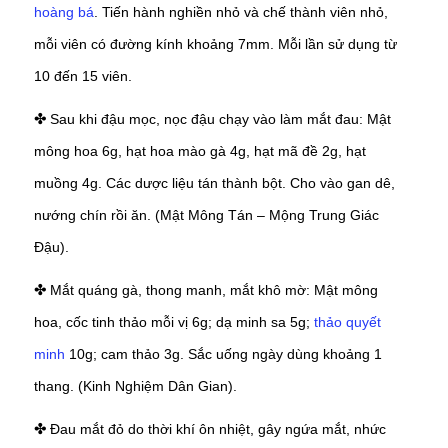
hoàng bá
. Tiến hành nghiền nhỏ và chế thành viên nhỏ,
mỗi viên có đường kính khoảng 7mm. Mỗi lần sử dụng từ
10 đến 15 viên.
Sau khi đậu mọc, nọc đậu chạy vào làm mắt đau: Mật
✤
mông hoa 6g, hạt hoa mào gà 4g, hạt mã đề 2g, hạt
muồng 4g. Các dược liệu tán thành bột. Cho vào gan dê,
nướng chín rồi ăn. (Mật Mông Tán – Mộng Trung Giác
Đậu).
Mắt quáng gà, thong manh, mắt khô mờ: Mật mông
✤
hoa, cốc tinh thảo mỗi vị 6g; dạ minh sa 5g;
thảo quyết
minh
10g; cam thảo 3g. Sắc uống ngày dùng khoảng 1
thang. (Kinh Nghiệm Dân Gian).
Đau mắt đỏ do thời khí ôn nhiệt, gây ngứa mắt, nhức
✤