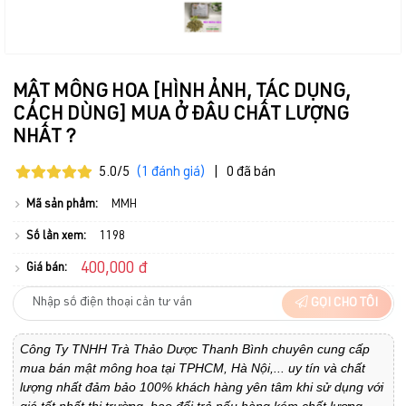
MẬT MÔNG HOA [HÌNH ẢNH, TÁC DỤNG,
CÁCH DÙNG] MUA Ở ĐÂU CHẤT LƯỢNG
NHẤT ?
5.0/5
(1 đánh giá)
|
0 đã bán
Mã sản phẩm:
MMH
Số lần xem:
1198
400,000 đ
Giá bán:
GỌI CHO TÔI
Công Ty TNHH Trà Thảo Dược Thanh Bình chuyên cung cấp
mua bán mật mông hoa tại TPHCM, Hà Nội,... uy tín và chất
lượng nhất đảm bảo 100% khách hàng yên tâm khi sử dụng với
giá tốt nhất thị trường, bao đổi trả nếu hàng kém chất lượng.