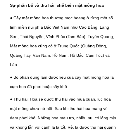
Sự phân bố và thu hái, chế biến mật mông hoa
Cây mật mông hoa thường mọc hoang ở rừng một số
●
tỉnh miền núi phía Bắc Việt Nam như Cao Bằng, Lạng
Sơn, Thái Nguyên, Vĩnh Phúc (Tam Bảo), Tuyên Quang,...
Mật mông hoa cũng có ở Trung Quốc (Quảng Đông,
Quảng Tây, Vân Nam, Hồ Nam, Hồ Bắc, Cam Túc) và
Lào.
Bộ phận dùng làm dược liệu của cây mật mông hoa là
●
cụm hoa đã phơi hoặc sấy khô.
Thu hái: Hoa sẽ được thu hái vào mùa xuân, lúc hoa
●
mật mông chưa nở hết. Sau khi thu hái hoa mang về
đem phơi khô. Những hoa màu tro, nhiều nụ, có lông mịn
và không lẫn với cành lá là tốt. Rễ, lá được thu hái quanh