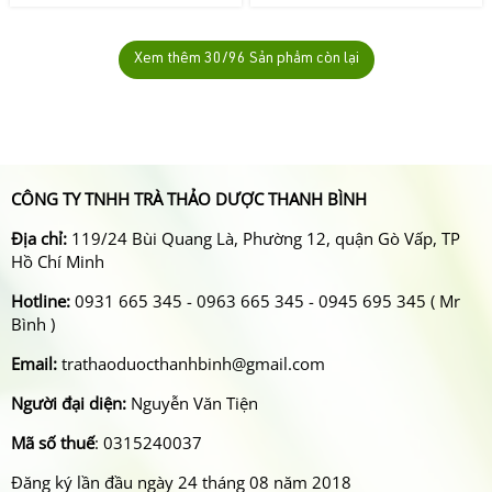
Xem thêm
30
/96 Sản phẩm còn lại
CÔNG TY TNHH TRÀ THẢO DƯỢC THANH BÌNH
Địa chỉ:
119/24 Bùi Quang Là, Phường 12, quận Gò Vấp, TP
Hồ Chí Minh
Hotline:
0931 665 345 - 0963 665 345 - 0945 695 345 ( Mr
Bình )
Email:
trathaoduocthanhbinh@gmail.com
Người đại diện:
Nguyễn Văn Tiện
Mã số thuế
: 0315240037
Đăng ký lần đầu ngày 24 tháng 08 năm 2018