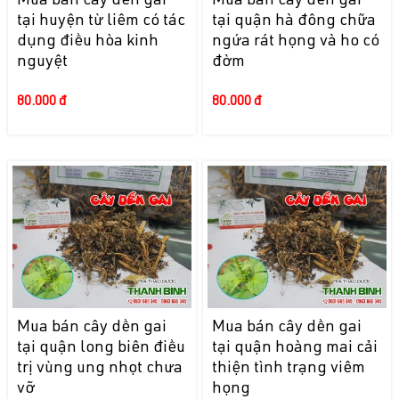
Mua bán cây dền gai
Mua bán cây dền gai
tại huyện từ liêm có tác
tại quận hà đông chữa
dụng điều hòa kinh
ngứa rát họng và ho có
nguyệt
đờm
80.000 đ
80.000 đ
Mua bán cây dền gai
Mua bán cây dền gai
tại quận long biên điều
tại quận hoàng mai cải
trị vùng ung nhọt chưa
thiện tình trạng viêm
vỡ
họng