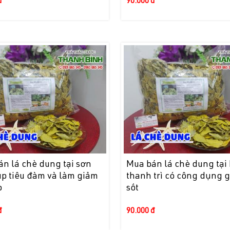
đ
90.000 đ
n lá chè dung tại sơn
Mua bán lá chè dung tại
úp tiêu đàm và làm giảm
thanh trì có công dụng g
o
sốt
đ
90.000 đ