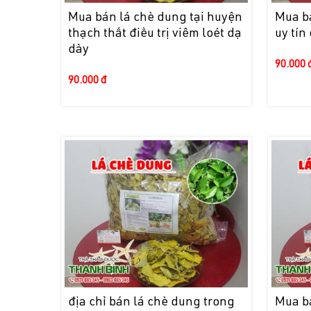
Mua bán lá chè dung tại huyện
Mua bá
thạch thất điều trị viêm loét dạ
uy tín
dày
90.000 
90.000 đ
địa chỉ bán lá chè dung trong
Mua b