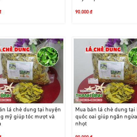
đ
90.000 đ
án lá chè dung tại huyện
Mua bán lá chè dung tại
g mỹ giúp tóc mượt và
quốc oai giúp ngăn ngừ
a
nhọt