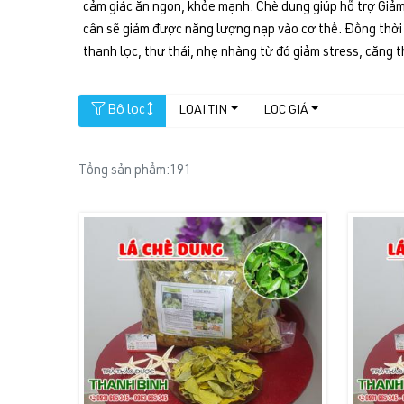
cảm giác ăn ngon, khỏe mạnh. Chè dung giúp hỗ trợ Giảm 
cân sẽ giảm được năng lượng nạp vào cơ thể. Đồng thời 
thanh lọc, thư thái, nhẹ nhàng từ đó giảm stress, căng t
Bộ lọc
LOẠI TIN
LỌC GIÁ
Tổng sản phẩm:
191