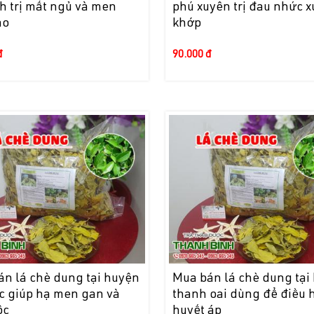
h trị mất ngủ và men
phú xuyên trị đau nhức 
ao
khớp
đ
90.000 đ
án lá chè dung tại huyện
Mua bán lá chè dung tại
c giúp hạ men gan và
thanh oai dùng để điều 
ộc
huyết áp