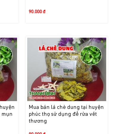
90.000 đ
 huyện
Mua bán lá chè dung tại huyện
a mụn
phúc thọ sử dụng để rửa vết
thương