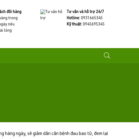
ách đổi hàng
Tư vấn và hỗ trợ 24/7
 hàng trong
Hotline:
0931665345
ngày nếu
Kỹ thuật:
0945695345
ài lòng
g hàng ngày, sẽ giảm dần căn bệnh đau bao tử, đem lại