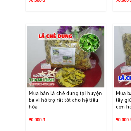
90.000 đ
90.000 
Mua bán lá chè dung tại huyện
Mua bá
ba vì hỗ trợ rất tốt cho hệ tiêu
tây gi
hóa
cơn h
90.000 đ
90.000 