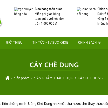
Giao hàng toàn quốc
Chính s
Miễn phí giao hàng
Đổi trả
toàn quốc với hóa đơn
vòng 7 
trên 1.000.000 đ
không h
GIỚI THIỆU
TIN TỨC - TV SỨC KHỎE
CHÍNH SÁCH
CÂY CHÈ DUNG
Sản phẩm
SẢN PHẨM THẢO DƯỢC
CÂY CHÈ DUNG
ực tiễn chứng minh. Uống Chè Dung như một thứ nước chè thay thức uốn