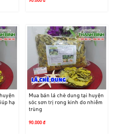
90.000 đ
 huyện
Mua bán lá chè dung tại huyện
iúp hạ
sóc sơn trị rong kinh do nhiễm
trùng
90.000 đ