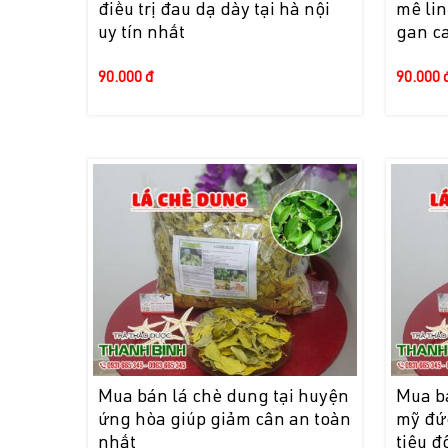
điều trị đau dạ dày tại hà nội
mê lin
uy tín nhất
gan c
90.000 đ
90.000 
Mua bán lá chè dung tại huyện
Mua b
ứng hòa giúp giảm cân an toàn
mỹ đứ
nhất
tiêu đ