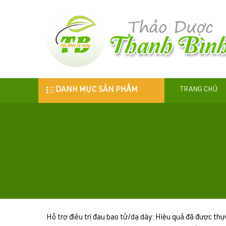
DANH MỤC SẢN PHẨM
TRANG CHỦ
Hỗ trợ điều trị đau bao tử/dạ dày: Hiệu quả đã được th