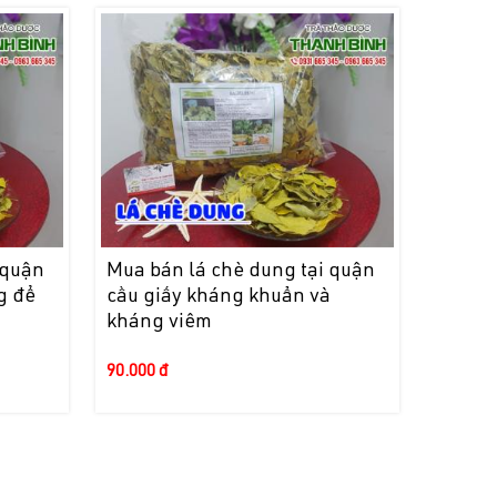
 quận
Mua bán lá chè dung tại quận
g để
cầu giấy kháng khuẩn và
kháng viêm
90.000 đ