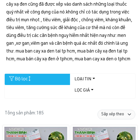
cây xạ đen cũng đã được xếp vào danh sách những loại thuốc
quý nhất về công dụng của nó.không chỉ có tác dụng trong việc
điều trị mụn nhọt , tiêu viêm, giải độc , chống viêm, kháng khuẩn,
tiêu viêm, tăng cường sức đề kháng của cơ thể mà nó còn để
dùng điều trị các căn bệnh nguy hiểm nhất hiện nay như: men
gan ,xơ gan,viêm gan và căn bệnh quá ác nhất đó chình là ung
thư. mua ban cay xa den tai tp hcm, mua bán cây xạ đen tại tp
hcm, mua bán cây xạ đen ở tphcm, mua ban cay xa den o tphcm
Bộ lọc
LOẠI TIN
LỌC GIÁ
Tổng sản phẩm:
185