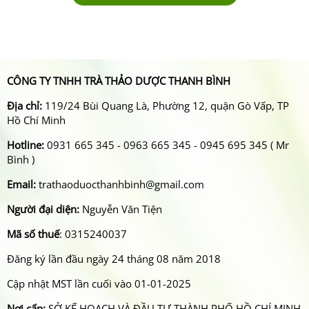
CÔNG TY TNHH TRÀ THẢO DƯỢC THANH BÌNH
Địa chỉ:
119/24 Bùi Quang Là, Phường 12, quận Gò Vấp, TP
Hồ Chí Minh
Hotline:
0931 665 345 - 0963 665 345 - 0945 695 345 ( Mr
Bình )
Email:
trathaoduocthanhbinh@gmail.com
Người đại diện:
Nguyễn Văn Tiện
Mã số thuế
: 0315240037
Đăng ký lần đầu ngày 24 tháng 08 năm 2018
Cập nhật MST lần cuối vào 01-01-2025
Nơi cấp:
SỞ KẾ HOẠCH VÀ ĐẦU TƯ THÀNH PHỐ HỒ CHÍ MINH