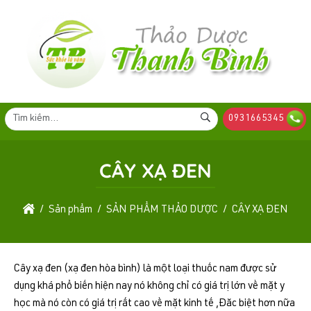
0931665345
CÂY XẠ ĐEN
Sản phẩm
SẢN PHẨM THẢO DƯỢC
CÂY XẠ ĐEN
Cây xạ đen (xạ đen hòa bình) là một loại thuốc nam được sử
dụng khá phổ biến hiện nay nó không chỉ có giá trị lớn về mặt y
học mà nó còn có giá trị rất cao về mặt kinh tế ,Đăc biệt hơn nữa