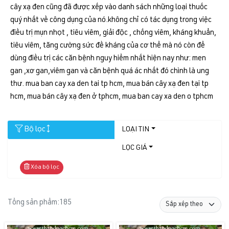
cây xạ đen cũng đã được xếp vào danh sách những loại thuốc
quý nhất về công dụng của nó.không chỉ có tác dụng trong việc
điều trị mụn nhọt , tiêu viêm, giải độc , chống viêm, kháng khuẩn,
tiêu viêm, tăng cường sức đề kháng của cơ thể mà nó còn để
dùng điều trị các căn bệnh nguy hiểm nhất hiện nay như: men
gan ,xơ gan,viêm gan và căn bệnh quá ác nhất đó chình là ung
thư. mua ban cay xa den tai tp hcm, mua bán cây xạ đen tại tp
hcm, mua bán cây xạ đen ở tphcm, mua ban cay xa den o tphcm
Bộ lọc
LOẠI TIN
LỌC GIÁ
Xóa bộ lọc
Tổng sản phẩm:
185