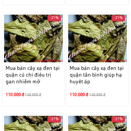
-21%
-21%
Mua bán cây xạ đen tại
Mua bán cây xạ đen tại
quận củ chi điều trị
quận tân bình giúp hạ
gan nhiễm mỡ
huyết áp
110.000 đ
110.000 đ
140.000 đ
140.000 đ
-21%
-21%