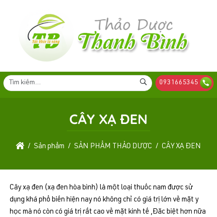
0931665345
CÂY XẠ ĐEN
Sản phẩm
SẢN PHẨM THẢO DƯỢC
CÂY XẠ ĐEN
Cây xạ đen (xạ đen hòa bình) là một loại thuốc nam được sử
dụng khá phổ biến hiện nay nó không chỉ có giá trị lớn về mặt y
học mà nó còn có giá trị rất cao về mặt kinh tế ,Đăc biệt hơn nữa