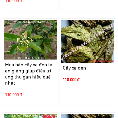
110.000 đ
Mua bán cây xạ đen tại
Cây xạ đen
an giang giúp điều trị
ung thu gan hiệu quả
110.000 đ
nhất
110.000 đ
-21%