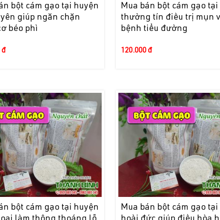
án bột cám gạo tại huyện
Mua bán bột cám gạo tại
uyên giúp ngăn chặn
thường tín điều trị mụn 
ơ béo phì
bệnh tiểu đường
 đ
120.000 đ
án bột cám gạo tại huyện
Mua bán bột cám gạo tại
oai làm thông thoáng lỗ
hoài đức giúp điều hòa 