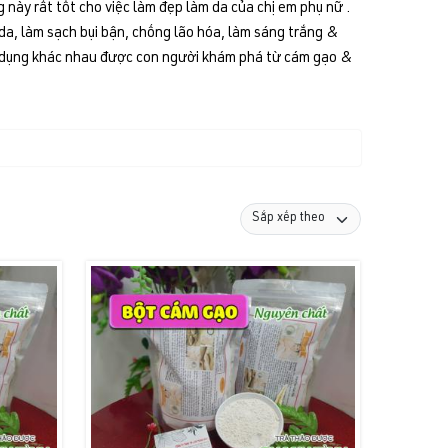
 này rất tốt cho việc làm đẹp làm da của chị em phụ nữ .
 da, làm sạch bụi bận, chống lão hóa, làm sáng trắng &
sử dụng khác nhau được con người khám phá từ cám gạo &