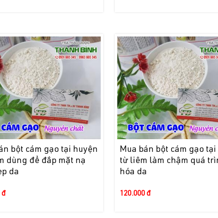
án bột cám gạo tại huyện
Mua bán bột cám gạo tại
âm dùng để đắp mặt nạ
từ liêm làm chậm quá trì
ẹp da
hóa da
 đ
120.000 đ