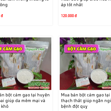
lông
áp tốt nhất
 đ
120.000 đ
án bột cám gạo tại huyện
Mua bán bột cám gạo tại
oai giúp da mềm mại và
thạch thất giúp ngăn ng
 khô
bệnh đột quỵ