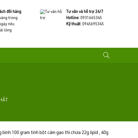
ách đổi hàng
Tư vấn và hỗ trợ 24/7
 hàng trong
Hotline:
0931665345
ngày nếu
Kỹ thuật:
0945695345
ài lòng
HẤT
 bình 100 gram tinh bột cám gạo thì chứa 22g lipid , 40g