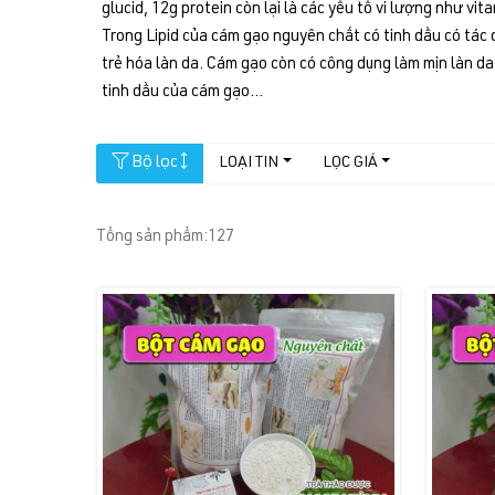
glucid, 12g protein còn lại là các yếu tố vi lượng như v
Trong Lipid của cám gạo nguyên chất có tinh dầu có tác 
trẻ hóa làn da. Cám gạo còn có công dụng làm mịn làn 
tinh dầu của cám gạo...
Bộ lọc
LOẠI TIN
LỌC GIÁ
Tổng sản phẩm:
127