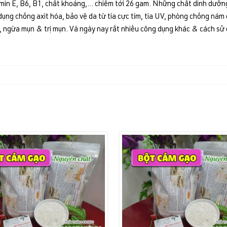
itamin E, B6, B1, chất khoáng,… chiếm tới 26 gam. Những chất dinh dưỡng
dụng chống axit hóa, bảo vệ da từ tia cực tím, tia UV, phòng chống nám
da, ngừa mụn & trị mụn. Và ngày nay rất nhiều công dụng khác & cách 