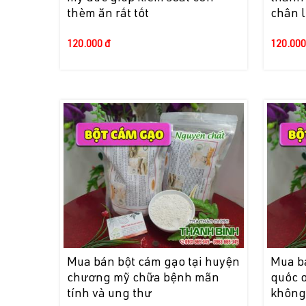
thèm ăn rất tốt
chân 
120.000 đ
120.000
Mua bán bột cám gạo tại huyện
Mua b
chương mỹ chữa bệnh mãn
quốc 
tính và ung thư
không