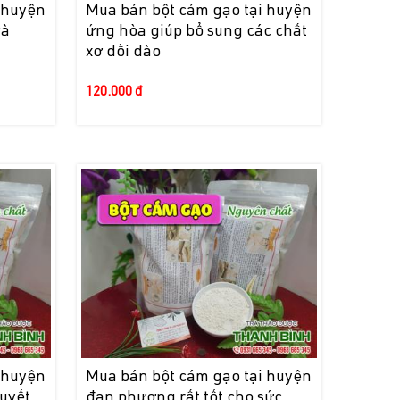
 huyện
Mua bán bột cám gạo tại huyện
và
ứng hòa giúp bổ sung các chất
xơ dồi dào
120.000 đ
 huyện
Mua bán bột cám gạo tại huyện
huyết
đan phượng rất tốt cho sức