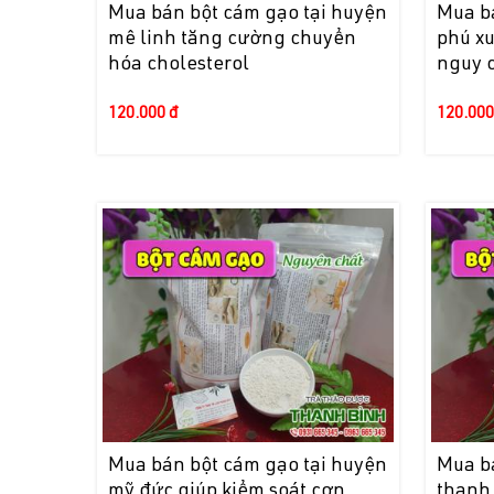
Mua bán bột cám gạo tại huyện
Mua b
mê linh tăng cường chuyển
phú x
hóa cholesterol
nguy c
120.000 đ
120.000
Mua bán bột cám gạo tại huyện
Mua b
mỹ đức giúp kiểm soát cơn
thanh 