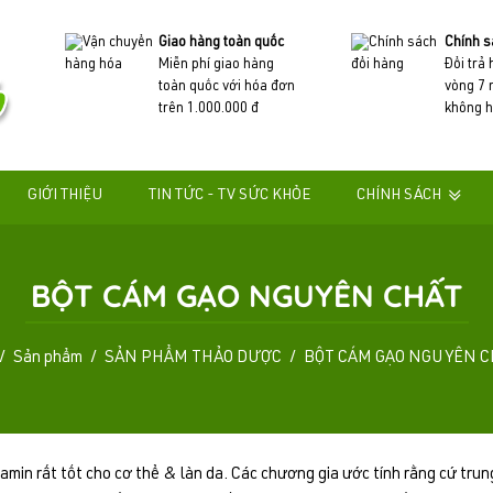
Giao hàng toàn quốc
Chính s
Miễn phí giao hàng
Đổi trả
toàn quốc với hóa đơn
vòng 7 
trên 1.000.000 đ
không h
GIỚI THIỆU
TIN TỨC - TV SỨC KHỎE
CHÍNH SÁCH
BỘT CÁM GẠO NGUYÊN CHẤT
Sản phẩm
SẢN PHẨM THẢO DƯỢC
BỘT CÁM GẠO NGUYÊN C
min rất tốt cho cơ thể & làn da. Các chương gia ước tính rằng cứ trung