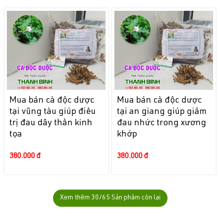
Mua bán cà độc dược
Mua bán cà độc dược
tại vũng tàu giúp điều
tại an giang giúp giảm
trị đau dây thần kinh
đau nhức trong xương
tọa
khớp
380.000 đ
380.000 đ
Xem thêm
30
/65 Sản phẩm còn lại