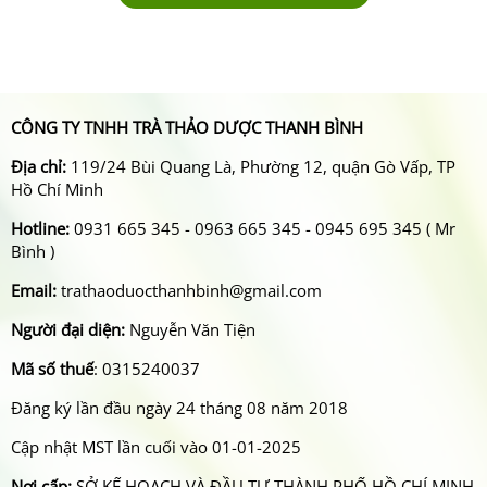
CÔNG TY TNHH TRÀ THẢO DƯỢC THANH BÌNH
Địa chỉ:
119/24 Bùi Quang Là, Phường 12, quận Gò Vấp, TP
Hồ Chí Minh
Hotline:
0931 665 345 - 0963 665 345 - 0945 695 345 ( Mr
Bình )
Email:
trathaoduocthanhbinh@gmail.com
Người đại diện:
Nguyễn Văn Tiện
Mã số thuế
: 0315240037
Đăng ký lần đầu ngày 24 tháng 08 năm 2018
Cập nhật MST lần cuối vào 01-01-2025
Nơi cấp:
SỞ KẾ HOẠCH VÀ ĐẦU TƯ THÀNH PHỐ HỒ CHÍ MINH