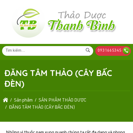
0931665345
ĐĂNG TÂM THẢO (CÂY BẤC
ĐÈN)
Sản phẩm
SẢN PHẨM THẢO DƯỢC
ĐĂNG TÂM THẢO (CÂY BẤC ĐÈN)
Những vị thuốc nam xung quanh chúng ta rất đa dạng và phong