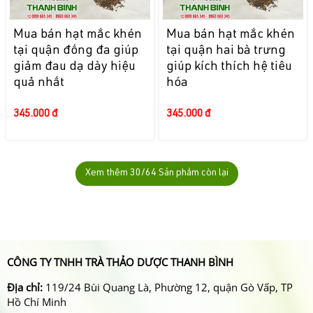
Mua bán hạt mắc khén
Mua bán hạt mắc khén
tại quận đống đa giúp
tại quận hai bà trưng
giảm đau dạ dày hiệu
giúp kích thích hệ tiêu
quả nhất
hóa
345.000 đ
345.000 đ
Xem thêm
30
/64 Sản phẩm còn lại
CÔNG TY TNHH TRÀ THẢO DƯỢC THANH BÌNH
Địa chỉ:
119/24 Bùi Quang Là, Phường 12, quận Gò Vấp, TP
Hồ Chí Minh