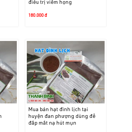
điều trị viêm họng
180.000 đ
i
Mua bán hạt đình lịch tại
h
huyện đan phượng dùng để
đắp mắt nạ hút mụn