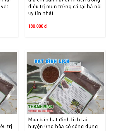
h tại
địa chỉ bán hạt đình lịch trong
 vết
điều trị mụn trứng cá tại hà nội
uy tín nhất
180.000 đ
i
Mua bán hạt đình lịch tại
ều trị
huyện ứng hòa có công dụng