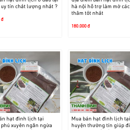
n hạt đình lịch ở đâu tại
địa điểm bán hạt đình lịc
 uy tín chất lượng nhất ?
hà nội hỗ trợ làm mờ các
thâm tốt nhất
 đ
180.000 đ
n hạt đình lịch tại
Mua bán hạt đình lịch tạ
 phú xuyên ngăn ngừa
huyện thường tín giúp đi