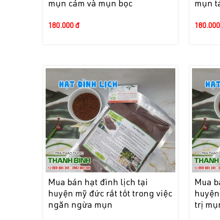
mụn cám và mụn bọc
mụn tá
180.000 đ
180.000
Mua bán hạt đình lịch tại
Mua bá
huyện mỹ đức rất tốt trong việc
huyện
ngăn ngừa mụn
trị m