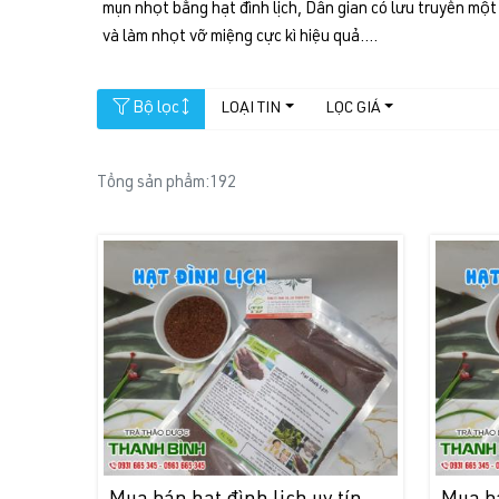
mụn nhọt bằng hạt đình lịch, Dân gian có lưu truyền một
và làm nhọt vỡ miệng cực kì hiệu quả....
Bộ lọc
LOẠI TIN
LỌC GIÁ
Tổng sản phẩm:
192