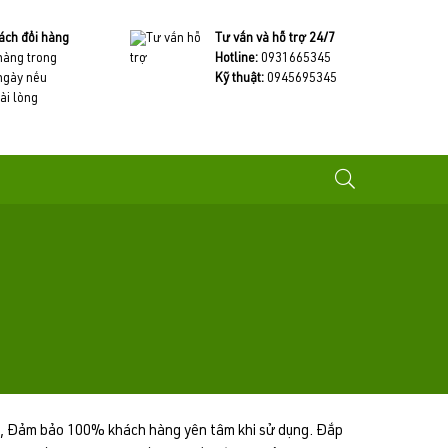
ách đổi hàng
Tư vấn và hỗ trợ 24/7
 hàng trong
Hotline:
0931665345
ngày nếu
Kỹ thuật:
0945695345
ài lòng
M, Đảm bảo 100% khách hàng yên tâm khi sử dụng. Đắp