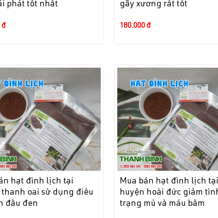
i phát tốt nhất
gãy xương rất tốt
 đ
180.000 đ
n hạt đình lịch tại
Mua bán hạt đình lịch tạ
 thanh oai sử dụng điều
huyện hoài đức giảm tìn
ụn đầu đen
trạng mủ và máu bầm