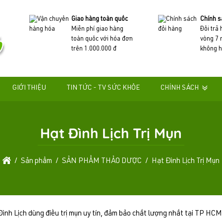
Giao hàng toàn quốc
Chính s
Miễn phí giao hàng
Đổi trả
toàn quốc với hóa đơn
vòng 7 
trên 1.000.000 đ
không h
GIỚI THIỆU
TIN TỨC - TV SỨC KHỎE
CHÍNH SÁCH
Hạt Đình Lịch Trị Mụn
Sản phẩm
SẢN PHẨM THẢO DƯỢC
Hạt Đình Lịch Trị Mụn
nh Lịch dùng điều trị mụn uy tín, đảm bảo chất lượng nhất tại TP HC