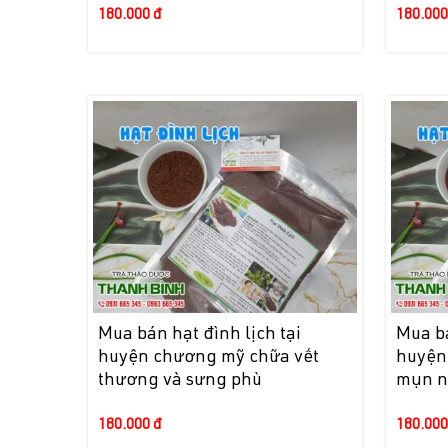
180.000 đ
180.000
Mua bán hạt đình lịch tại
Mua bá
huyện chương mỹ chữa vết
huyện 
thương và sưng phù
mụn n
180.000 đ
180.000