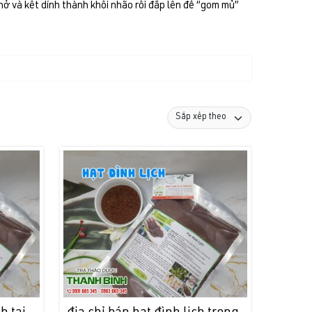
nở và kết dính thành khối nhão rồi đắp lên để “gom mủ”