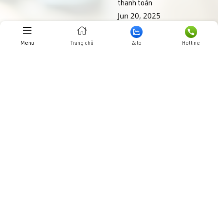
thanh toán
Jun 20, 2025
THƯ VIỆN HÌNH ẢNHH
Menu
Trang chủ
Zalo
Hotline