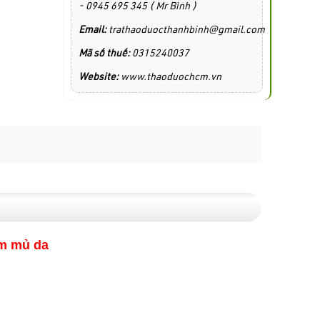
- 0945 695 345 ( Mr Bình )
Email:
trathaoduocthanhbinh@gmail.com
Mã số thuế:
0315240037
Website:
www.thaoduochcm.vn
êm mủ da