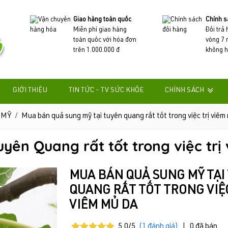
Giao hàng toàn quốc
Chính s
Miễn phí giao hàng
Đổi trả
toàn quốc với hóa đơn
vòng 7 
trên 1.000.000 đ
không h
GIỚI THIỆU
TIN TỨC - TV SỨC KHỎE
CHÍNH SÁCH
 MỸ
Mua bán quả sung mỹ tại tuyên quang rất tốt trong việc trị viêm
yên Quang rất tốt trong việc trị
MUA BÁN QUẢ SUNG MỸ TẠI
QUANG RẤT TỐT TRONG VIỆC
VIÊM MỦ DA
5.0/5
(1 đánh giá)
|
0 đã bán