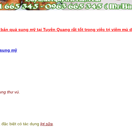
bán quả sung mỹ tại Tuyên Quang rất tốt trong việc trị viêm mủ 
 sung mỹ
ung thư vú
.
à đặc biệt có tác dụng
lợi sữa
.