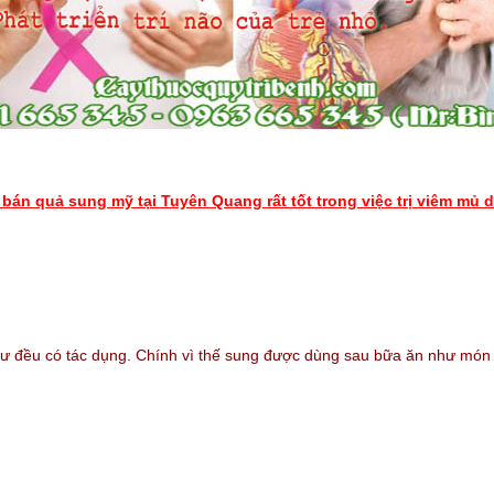
bán quả sung mỹ tại Tuyên Quang rất tốt trong việc trị viêm mủ 
như đều có tác dụng. Chính vì thế sung được dùng sau bữa ăn như món