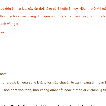
ao đến 6m, là loại cây ôn đới, lá to có 3 hoặc 5 thùy. Nếu như ở Mỹ mỗi
thu hoạch sau vài tháng. Lúc quả non thì có màu xanh lục, lúc chín ch
anh và ngọt.
eae.
 năm.
ho ra quả, khi quả sung khá to và màu chuyển từ xanh sang tím, bạn b
ùi hoa bám vào thân, nhớ không được cắt hoặc bứt bỏ đi vì chính vị trí