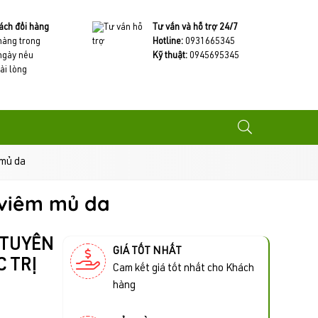
ách đổi hàng
Tư vấn và hỗ trợ 24/7
 hàng trong
Hotline:
0931665345
ngày nếu
Kỹ thuật:
0945695345
ài lòng
 mủ da
 viêm mủ da
 TUYÊN
GIÁ TỐT NHẤT
 TRỊ
Cam kết giá tốt nhất cho Khách
hàng