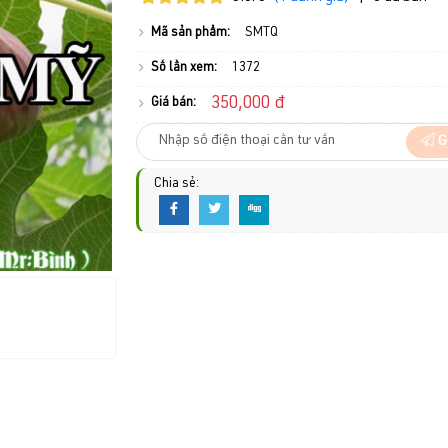
Mã sản phẩm:
SMTQ
Số lần xem:
1372
350,000 đ
Giá bán:
G
Chia sẻ: