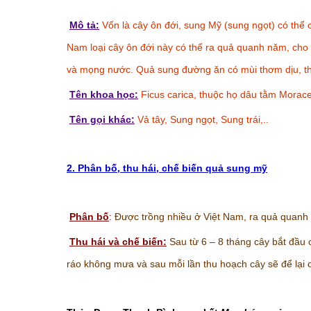
Mô tả:
Vốn là cây ôn đới, sung Mỹ (sung ngọt) có thể c
Nam loại cây ôn đới này có thể ra quả quanh năm, cho 
và mọng nước. Quả sung đường ăn có mùi thơm dịu, th
Tên khoa học:
Ficus carica, thuộc họ dâu tằm Morac
Tên gọi khác:
Vả tây, Sung ngọt, Sung trái,..
2. Phân bố, thu hái, chế biến quả sung mỹ
Phân bố
:
Được trồng nhiều ở Việt Nam, ra quả quanh
Thu hái và chế biến:
Sau từ 6 – 8 tháng cây bắt đầu c
ráo không mưa và sau mỗi lần thu hoạch cây sẽ để lại c