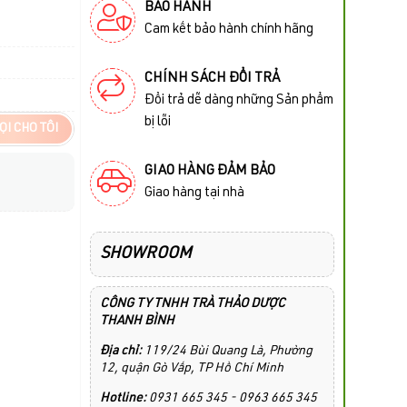
BẢO HÀNH
Cam kết bảo hành chính hãng
CHÍNH SÁCH ĐỔI TRẢ
Đổi trả dễ dàng những Sản phẩm
bị lỗi
ỌI CHO TÔI
GIAO HÀNG ĐẢM BẢO
Giao hàng tại nhà
SHOWROOM
CÔNG TY TNHH TRÀ THẢO DƯỢC
THANH BÌNH
Địa chỉ:
119/24 Bùi Quang Là, Phường
12, quận Gò Vấp, TP Hồ Chí Minh
Hotline:
0931 665 345 - 0963 665 345