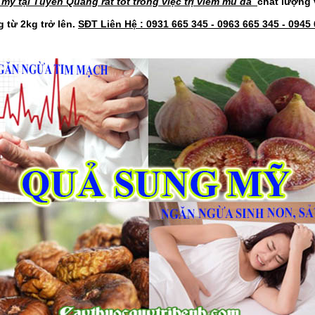
ỹ tại Tuyên Quang rất tốt trong việc trị viêm mủ da
chất lượng 
 từ 2kg trở lên.
SĐT Liên Hệ : 0931 665 345 - 0963 665 345 - 0945