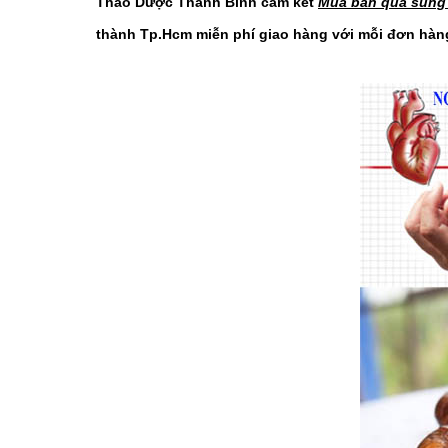
Thảo Dược Thanh Bình cam kết
Mua bán quả sung m
thành Tp.Hcm miễn phí giao hàng với mỗi đơn hàng