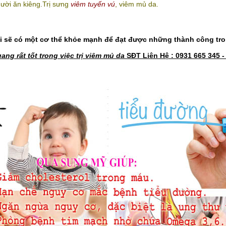
gười ăn kiêng.Trị sưng
viêm tuyến vú
, viêm mủ da.
 sẽ có một cơ thể khỏe mạnh để đạt được những thành công tron
g rất tốt trong việc trị viêm mủ da
SĐT Liên Hệ : 0931 665 345 -