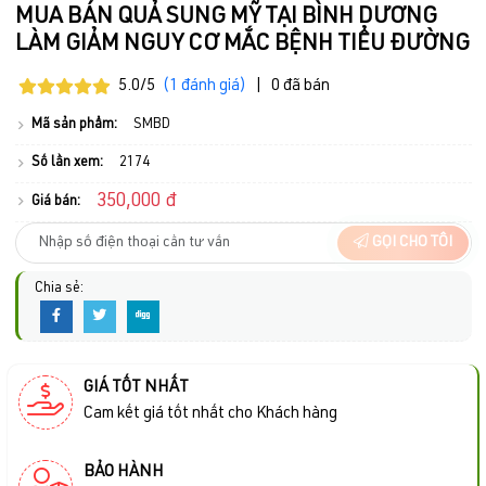
MUA BÁN QUẢ SUNG MỸ TẠI BÌNH DƯƠNG
LÀM GIẢM NGUY CƠ MẮC BỆNH TIỂU ĐƯỜNG
5.0/5
(1 đánh giá)
|
0 đã bán
Mã sản phẩm:
SMBD
Số lần xem:
2174
350,000 đ
Giá bán:
GỌI CHO TÔI
Chia sẻ:
GIÁ TỐT NHẤT
Cam kết giá tốt nhất cho Khách hàng
BẢO HÀNH