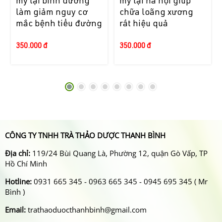
mỹ tại bình dương
mỹ tại hà nội giúp
làm giảm nguy cơ
chữa loãng xương
mắc bệnh tiểu đường
rất hiệu quả
350.000 đ
350.000 đ
CÔNG TY TNHH TRÀ THẢO DƯỢC THANH BÌNH
Địa chỉ:
119/24 Bùi Quang Là, Phường 12, quận Gò Vấp, TP
Hồ Chí Minh
Hotline:
0931 665 345 - 0963 665 345 - 0945 695 345 ( Mr
Bình )
Email:
trathaoduocthanhbinh@gmail.com