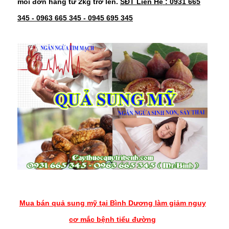
mỗi đơn hàng từ 2kg trở lên.
SĐT Liên Hệ : 0931 665
345 - 0963 665 345 - 0945 695 345
Mua bán quả sung mỹ tại Bình Dương làm giảm nguy
cơ mắc bệnh tiểu đường