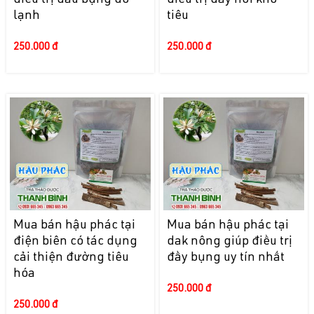
điều trị đau bụng do
điều trị đầy hơi khó
lạnh
tiêu
250.000 đ
250.000 đ
Mua bán hậu phác tại
Mua bán hậu phác tại
điện biên có tác dụng
dak nông giúp điều trị
cải thiện đường tiêu
đầy bụng uy tín nhất
hóa
250.000 đ
250.000 đ