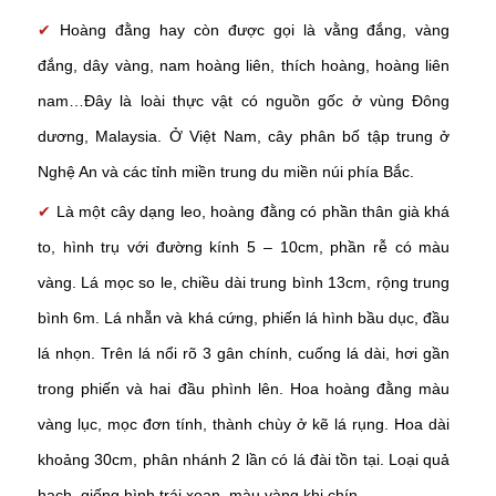
✔
Hoàng đằng hay còn được gọi là vằng đắng, vàng
đắng, dây vàng, nam hoàng liên, thích hoàng, hoàng liên
nam…Đây là loài thực vật có nguồn gốc ở vùng Đông
dương, Malaysia. Ở Việt Nam, cây phân bố tập trung ở
Nghệ An và các tỉnh miền trung du miền núi phía Bắc.
✔
Là một cây dạng leo, hoàng đằng có phần thân già khá
to, hình trụ với đường kính 5 – 10cm, phần rễ có màu
vàng. Lá mọc so le, chiều dài trung bình 13cm, rộng trung
bình 6m. Lá nhẵn và khá cứng, phiến lá hình bầu dục, đầu
lá nhọn. Trên lá nổi rõ 3 gân chính, cuống lá dài, hơi gần
trong phiến và hai đầu phình lên. Hoa hoàng đằng màu
vàng lục, mọc đơn tính, thành chùy ở kẽ lá rụng. Hoa dài
khoảng 30cm, phân nhánh 2 lần có lá đài tồn tại. Loại quả
hạch, giống hình trái xoan, màu vàng khi chín.