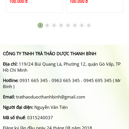
100.000 đ
100.000 đ
CÔNG TY TNHH TRÀ THẢO DƯỢC THANH BÌNH
Địa chỉ:
119/24 Bùi Quang Là, Phường 12, quận Gò Vấp, TP
Hồ Chí Minh
Hotline:
0931 665 345 - 0963 665 345 - 0945 695 345 ( Mr
Bình )
Email:
trathaoduocthanhbinh@gmail.com
Người đại diện:
Nguyễn Văn Tiện
Mã số thuế
: 0315240037
Đăng ký lần đầu ngày 24 tháng 08 năm 2018