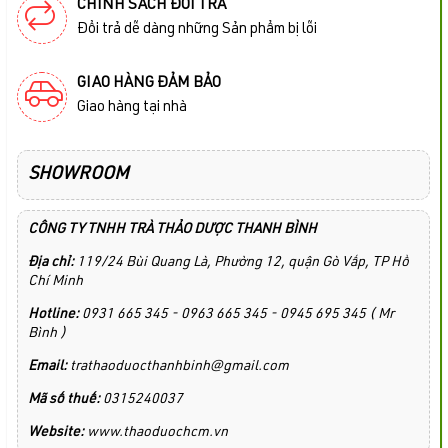
CHÍNH SÁCH ĐỔI TRẢ
Đổi trả dễ dàng những Sản phẩm bị lỗi
GIAO HÀNG ĐẢM BẢO
Giao hàng tại nhà
SHOWROOM
CÔNG TY TNHH TRÀ THẢO DƯỢC THANH BÌNH
Địa chỉ:
119/24 Bùi Quang Là, Phường 12, quận Gò Vấp, TP Hồ
Chí Minh
Hotline:
0931 665 345 - 0963 665 345 - 0945 695 345 ( Mr
Bình )
Email:
trathaoduocthanhbinh@gmail.com
Mã số thuế:
0315240037
Website:
www.thaoduochcm.vn