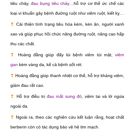
tiêu chảy,
đau bụng tiêu chảy
…hỗ trợ cơ thể ức chế các
loại vi khuẩn gây bệnh đường ruột như viêm ruột, kiết kỵ…
❣
Cải thiện tình trạng tiêu hóa kém, kén ăn, người xanh
xao và giúp phục hồi chức năng đường ruột, nâng cao hấp
thu các chất.
❣
Hoàng đằng giúp đẩy lùi bệnh viêm túi mật,
viêm
gan
kèm vàng da, kể cả bệnh sốt rét.
❣
Hoàng đằng giúp thanh nhiệt cơ thể, hỗ trợ kháng viêm,
giảm đau rất cao.
❣
Hỗ trợ điều trị
đau mắt sưng đỏ
, viêm tai và lở ngứa
ngoài da.
❣
Ngoài ra, theo các nghiên cứu kết luận rằng, hoạt chất
berberin còn có tác dụng bảo vệ hệ tim mạch.