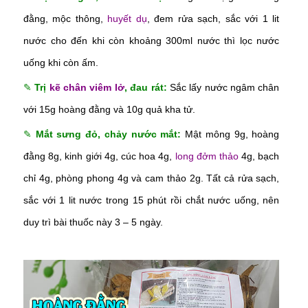
đằng, mộc thông,
huyết dụ
, đem rửa sạch, sắc với 1 lit
nước cho đến khi còn khoảng 300ml nước thì lọc nước
uống khi còn ấm.
✎
Trị
kẽ chân viêm lở
, đau rát:
Sắc lấy nước ngâm chân
với 15g hoàng đằng và 10g quả kha tử.
✎
Mắt sưng đỏ, chảy nước mắt:
Mật mông 9g, hoàng
đằng 8g, kinh giới 4g, cúc hoa 4g,
long đởm thảo
4g, bạch
chỉ 4g, phòng phong 4g và cam thảo 2g. Tất cả rửa sạch,
sắc với 1 lit nước trong 15 phút rồi chắt nước uống, nên
duy trì bài thuốc này 3 – 5 ngày.