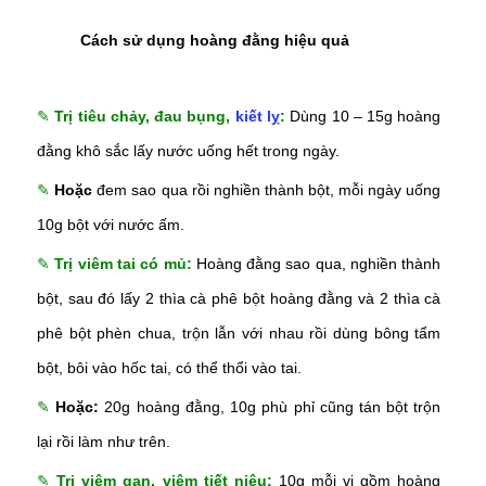
Cách sử dụng hoàng đằng hiệu quả
✎
Trị tiêu chảy, đau bụng,
kiết lỵ
:
Dùng 10 – 15g hoàng
đằng khô sắc lấy nước uống hết trong ngày.
✎
Hoặc
đem sao qua rồi nghiền thành bột, mỗi ngày uống
10g bột với nước ấm.
✎
Trị viêm tai có mủ:
Hoàng đằng sao qua, nghiền thành
bột, sau đó lấy 2 thìa cà phê bột hoàng đằng và 2 thìa cà
phê bột phèn chua, trộn lẫn với nhau rồi dùng bông tẩm
bột, bôi vào hốc tai, có thể thổi vào tai.
✎
Hoặc:
20g hoàng đằng, 10g phù phỉ cũng tán bột trộn
lại rồi làm như trên.
✎
Trị viêm gan, viêm tiết niệu:
10g mỗi vị gồm hoàng