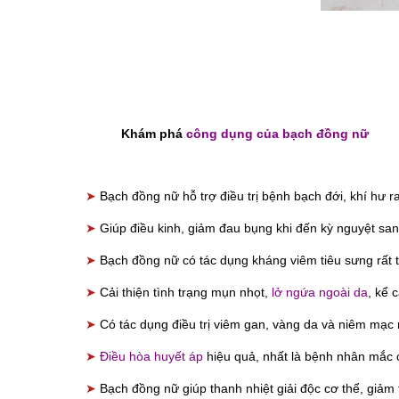
Khám phá
công dụng của bạch đồng nữ
➤
Bạch đồng nữ hỗ trợ điều trị bệnh bạch đới, khí hư r
➤
Giúp điều kinh, giảm đau bụng khi đến kỳ nguyệt san
➤
Bạch đồng nữ có tác dụng kháng viêm tiêu sưng rất tố
➤
Cải thiện tình trạng mụn nhọt,
lở ngứa ngoài da
, kể 
➤
Có tác dụng điều trị viêm gan, vàng da và niêm mạc 
➤
Điều hòa huyết áp
hiệu quả, nhất là bệnh nhân mắc 
➤
Bạch đồng nữ giúp thanh nhiệt giải độc cơ thể, giảm 