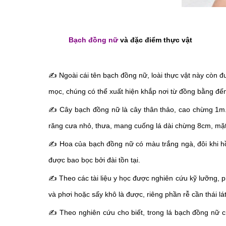
Bạch đồng nữ
và đặc điểm thực vật
✍
Ngoài cái tên bạch đồng nữ, loài thực vật này còn 
mọc, chúng có thể xuất hiện khắp nơi từ đồng bằng đến 
✍
Cây bạch đồng nữ là cây thân thảo, cao chừng 1m.
răng cưa nhỏ, thưa, mang cuống lá dài chừng 8cm, mặt t
✍
Hoa của bạch đồng nữ có màu trắng ngà, đôi khi h
được bao bọc bởi đài tồn tại.
✍
Theo các tài liệu y học được nghiên cứu kỹ lưỡng,
và phơi hoặc sấy khô là được, riêng phần rễ cần thái lát
✍
Theo nghiên cứu cho biết, trong lá bạch đồng nữ c