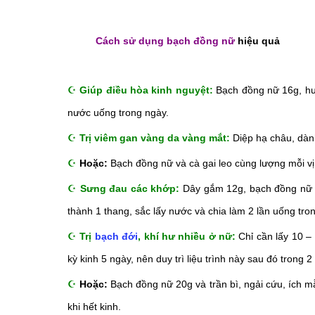
Cách sử dụng bạch đồng nữ
hiệu quả
☪
Giúp điều hòa kinh nguyệt:
Bạch đồng nữ 16g, h
nước uống trong ngày.
☪
Trị viêm gan vàng da vàng mắt:
Diệp hạ châu, dành
☪
Hoặc:
Bạch đồng nữ và cà gai leo cùng lượng mỗi vị 
☪
Sưng đau các khớp:
Dây gắm 12g, bạch đồng nữ 8g
thành 1 thang, sắc lấy nước và chia làm 2 lần uống tro
☪
Trị
bạch đới
, khí hư nhiều ở nữ:
Chỉ cần lấy 10 – 
kỳ kinh 5 ngày, nên duy trì liệu trình này sau đó trong 2
☪
Hoặc:
Bạch đồng nữ 20g và trần bì, ngải cứu, ích 
khi hết kinh.