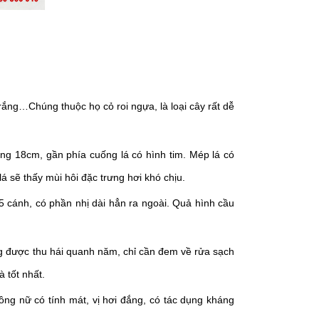
rắng…Chúng thuộc họ cỏ roi ngựa, là loại cây rất dễ
ng 18cm, gần phía cuống lá có hình tim. Mép lá có
á sẽ thấy mùi hôi đặc trưng hơi khó chịu.
 cánh, có phần nhị dài hẳn ra ngoài. Quả hình cầu
ng được thu hái quanh năm, chỉ cần đem về rửa sạch
à tốt nhất.
ồng nữ có tính mát, vị hơi đắng, có tác dụng kháng