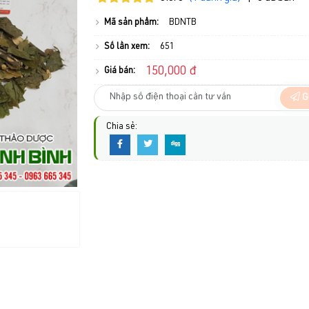
Mã sản phẩm:
BDNTB
Số lần xem:
651
150,000 đ
Giá bán:
G
Chia sẻ: