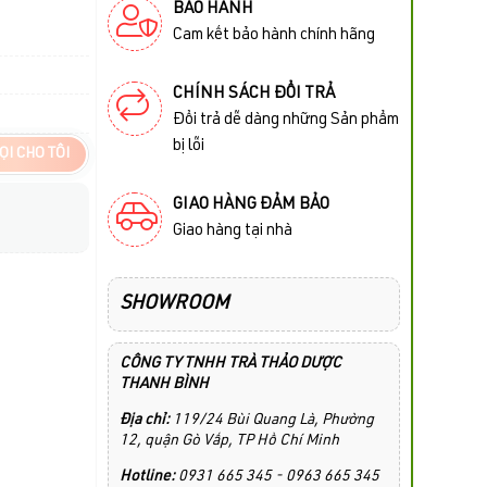
BẢO HÀNH
Cam kết bảo hành chính hãng
CHÍNH SÁCH ĐỔI TRẢ
Đổi trả dễ dàng những Sản phẩm
bị lỗi
ỌI CHO TÔI
GIAO HÀNG ĐẢM BẢO
Giao hàng tại nhà
SHOWROOM
CÔNG TY TNHH TRÀ THẢO DƯỢC
THANH BÌNH
Địa chỉ:
119/24 Bùi Quang Là, Phường
12, quận Gò Vấp, TP Hồ Chí Minh
Hotline:
0931 665 345 - 0963 665 345