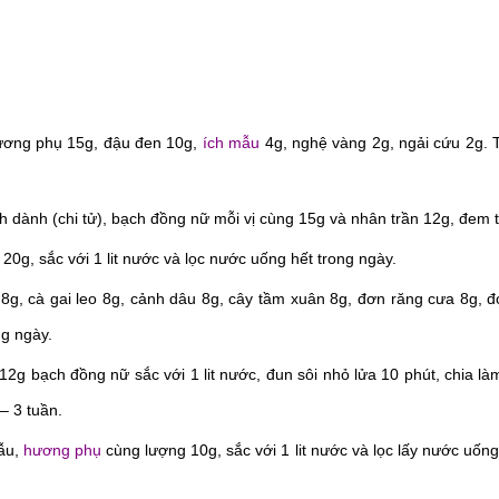
ương phụ 15g, đậu đen 10g,
ích mẫu
4g, nghệ vàng 2g, ngải cứu 2g. T
 dành (chi tử), bạch đồng nữ mỗi vị cùng 15g và nhân trần 12g, đem t
20g, sắc với 1 lit nước và lọc nước uống hết trong ngày.
, cà gai leo 8g, cảnh dâu 8g, cây tầm xuân 8g, đơn răng cưa 8g, đ
ng ngày.
12g bạch đồng nữ sắc với 1 lit nước, đun sôi nhỏ lửa 10 phút, chia là
 – 3 tuần.
mẫu,
hương phụ
cùng lượng 10g, sắc với 1 lit nước và lọc lấy nước uống 