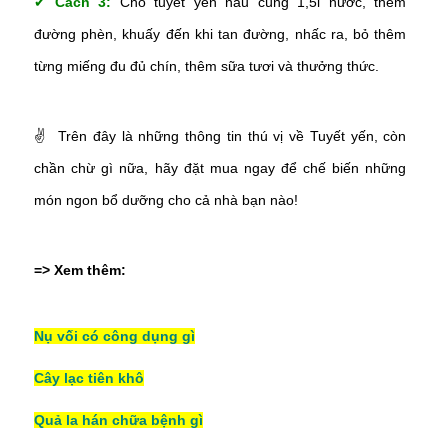
✔
Cách 3:
Cho tuyết yến nấu cùng 1,5l nước, thêm
đường phèn, khuấy đến khi tan đường, nhấc ra, bỏ thêm
từng miếng đu đủ chín, thêm sữa tươi và thưởng thức.
✌
Trên đây là những thông tin thú vị về Tuyết yến, còn
chần chừ gì nữa, hãy đặt mua ngay để chế biến những
món ngon bổ dưỡng cho cả nhà bạn nào!
=> Xem thêm:
Nụ vối có công dụng gì
Cây lạc tiên khô
Quả la hán chữa bệnh gì