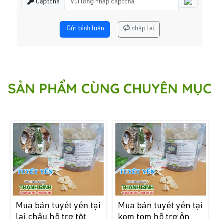
Captcha
Gửi bình luận
nhập lại
SẢN PHẨM CÙNG CHUYÊN MỤC
Mua bán tuyết yến tại
Mua bán tuyết yến tại
lai châu hỗ trợ tốt
kom tom hỗ trợ ổn