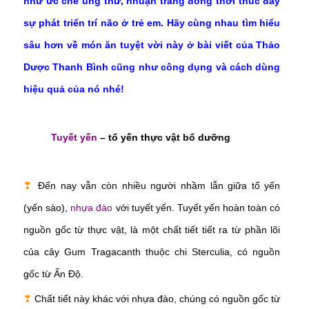
như ức chế ung thư, nhuận tràng đồng thời thúc đẩy
sự phát triển trí não ở trẻ em. Hãy cùng nhau tìm hiểu
sâu hơn về món ăn tuyệt vời này ở bài viết của Thảo
Dược Thanh Bình cũng như công dụng và cách dùng
hiệu quả của nó nhé!
Tuyết yến
– tổ yến thực vật bổ dưỡng
❣
Đến nay vẫn còn nhiều người nhầm lẫn giữa tổ yến
(yến sào),
nhựa đào
với tuyết yến. Tuyết yến hoàn toàn có
nguồn gốc từ thực vật, là một chất tiết tiết ra từ phần lõi
của cây Gum Tragacanth thuộc chi Sterculia, có nguồn
gốc từ Ấn Độ.
❣
Chất tiết này khác với nhựa đào, chúng có nguồn gốc từ