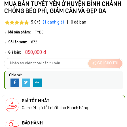
MUA BÁN TUYẾT YẾN Ở HUYỆN BÌNH CHÁNH
CHỐNG BÉO PHÌ, GIẢM CÂN VÀ ĐẸP DA
5.0/5
(1 đánh giá)
|
0 đã bán
Mã sản phẩm:
TYBC
Số lần xem:
872
850,000 đ
Giá bán:
GỌI CHO TÔI
Chia sẻ:
GIÁ TỐT NHẤT
Cam kết giá tốt nhất cho Khách hàng
BẢO HÀNH