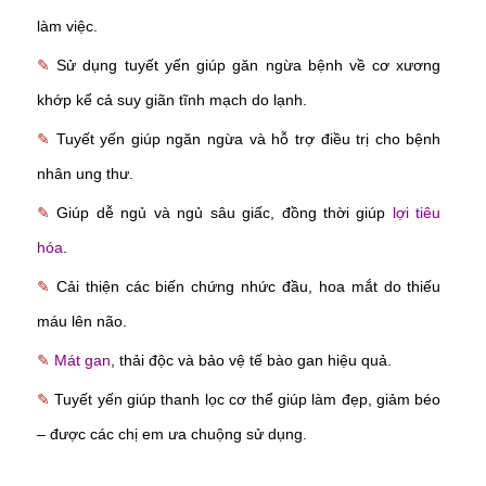
làm việc.
✎
Sử dụng tuyết yến giúp găn ngừa bệnh về cơ xương
khớp kể cả suy giãn tĩnh mạch do lạnh.
✎
Tuyết yến giúp ngăn ngừa và hỗ trợ điều trị cho bệnh
nhân ung thư.
✎
Giúp dễ ngủ và ngủ sâu giấc, đồng thời giúp
lợi tiêu
hóa
.
✎
Cải thiện các biến chứng nhức đầu, hoa mắt do thiếu
máu lên não.
✎
Mát gan
, thải độc và bảo vệ tế bào gan hiệu quả.
✎
Tuyết yến giúp thanh lọc cơ thể giúp làm đẹp, giảm béo
– được các chị em ưa chuộng sử dụng.