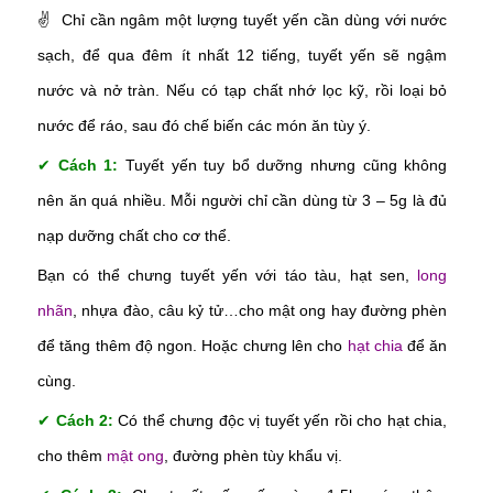
✌
Chỉ cần ngâm một lượng tuyết yến cần dùng với nước
sạch, để qua đêm ít nhất 12 tiếng, tuyết yến sẽ ngậm
nước và nở tràn. Nếu có tạp chất nhớ lọc kỹ, rồi loại bỏ
nước để ráo, sau đó chế biến các món ăn tùy ý.
✔
Cách 1:
Tuyết yến tuy bổ dưỡng nhưng cũng không
nên ăn quá nhiều. Mỗi người chỉ cần dùng từ 3 – 5g là đủ
nạp dưỡng chất cho cơ thể.
Bạn có thể chưng tuyết yến với táo tàu, hạt sen,
long
nhãn
, nhựa đào, câu kỷ tử…cho mật ong hay đường phèn
để tăng thêm độ ngon. Hoặc chưng lên cho
hạt chia
để ăn
cùng.
✔
Cách 2:
Có thể chưng độc vị tuyết yến rồi cho hạt chia,
cho thêm
mật ong
, đường phèn tùy khẩu vị.