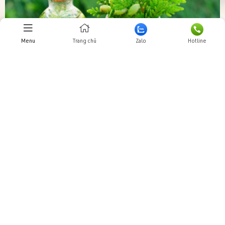
Menu
Trang chủ
Zalo
Hotline
—
Thiết kế
Trực tuyến:
28
Hôm nay:
9702
Tuần này:
0
website
Tất cả:
26391316