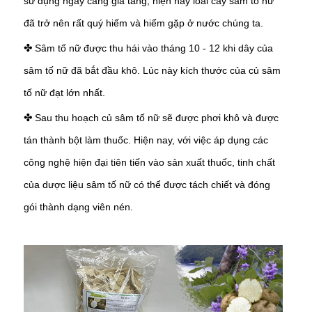
sử dụng ngày càng gia tăng, hiện nay loài cây sâm tố nữ
đã trở nên rất quý hiếm và hiếm gặp ở nước chúng ta.
Sâm tố nữ được thu hái vào tháng 10 - 12 khi dây của
✤
sâm tố nữ đã bắt đầu khô. Lúc này kích thước của củ sâm
tố nữ đạt lớn nhất.
Sau thu hoạch củ sâm tố nữ sẽ được phơi khô và được
✤
tán thành bột làm thuốc. Hiện nay, với việc áp dụng các
công nghệ hiện đại tiên tiến vào sản xuất thuốc, tinh chất
của dược liệu sâm tố nữ có thể được tách chiết và đóng
gói thành dạng viên nén.