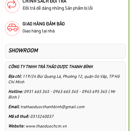
CHÍNH SÁCH ĐỔI TRẢ
Đổi trả dễ dàng những Sản phẩm bị lỗi
GIAO HÀNG ĐẢM BẢO
Giao hàng tại nhà
SHOWROOM
CÔNG TY TNHH TRÀ THẢO DƯỢC THANH BÌNH
Địa chỉ:
119/24 Bùi Quang Là, Phường 12, quận Gò Vấp, TP Hồ
Chí Minh
Hotline:
0931 665 345 - 0963 665 345 - 0945 695 345 ( Mr
Bình )
Email:
trathaoduocthanhbinh@gmail.com
Mã số thuế:
0315240037
Website:
www.thaoduochcm.vn