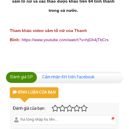
sâm tố nữ và các thảo dược khác trên 64 tỉnh thành
trong cả nước.
Tham khảo video sâm tố nữ của Thanh
Bình:
https://www.youtube.com/watch?v=hjGh4jTbCrs
Đánh giá SP
Cảm nhận KH trên Facebook
BÌNH LUẬN CỦA BẠN
Đánh giá của bạn:
*