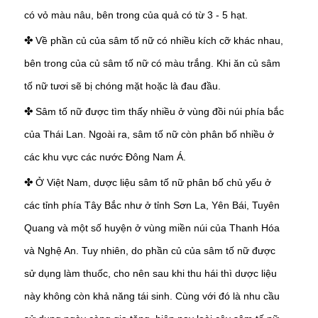
có vỏ màu nâu, bên trong của quả có từ 3 - 5 hạt.
Về phần củ của sâm tố nữ có nhiều kích cỡ khác nhau,
✤
bên trong của củ sâm tố nữ có màu trắng. Khi ăn củ sâm
tố nữ tươi sẽ bị chóng mặt hoặc là đau đầu.
Sâm tố nữ được tìm thấy nhiều ở vùng đồi núi phía bắc
✤
của Thái Lan. Ngoài ra, sâm tố nữ còn phân bố nhiều ở
các khu vực các nước Đông Nam Á.
Ở Việt Nam, dược liệu sâm tố nữ phân bố chủ yếu ở
✤
các tỉnh phía Tây Bắc như ở tỉnh Sơn La, Yên Bái, Tuyên
Quang và một số huyện ở vùng miền núi của Thanh Hóa
và Nghệ An. Tuy nhiên, do phần củ của sâm tố nữ được
sử dụng làm thuốc, cho nên sau khi thu hái thì dược liệu
này không còn khả năng tái sinh. Cùng với đó là nhu cầu