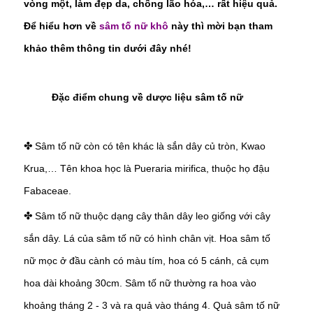
vòng một, làm đẹp da, chống lão hóa,… rất hiệu quả.
Để hiểu hơn về
sâm tố nữ khô
này thì mời bạn tham
khảo thêm thông tin dưới đây nhé!
Đặc điểm chung về dược liệu sâm tố nữ
Sâm tố nữ còn có tên khác là sắn dây củ tròn, Kwao
✤
Krua,… Tên khoa học là Pueraria mirifica, thuộc họ đậu
Fabaceae.
Sâm tố nữ thuộc dạng cây thân dây leo giống với cây
✤
sắn dây. Lá của sâm tố nữ có hình chân vịt. Hoa sâm tố
nữ mọc ở đầu cành có màu tím, hoa có 5 cánh, cả cụm
hoa dài khoảng 30cm. Sâm tố nữ thường ra hoa vào
khoảng tháng 2 - 3 và ra quả vào tháng 4. Quả sâm tố nữ