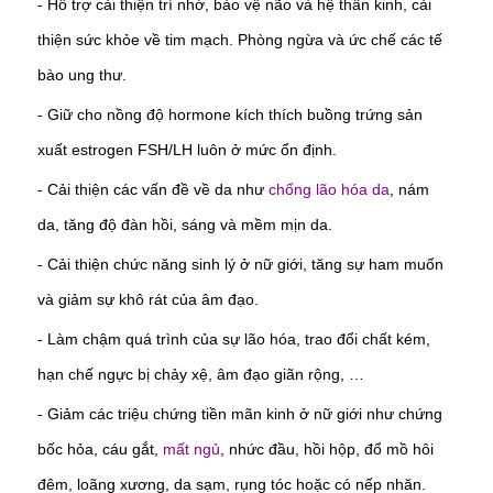
-
Hỗ trợ cải thiện trí nhớ, bảo vệ não và hệ thần kinh, cải
thiện sức khỏe về tim mạch. Phòng ngừa và ức chế các tế
bào ung thư.
-
Giữ cho nồng độ hormone kích thích buồng trứng sản
xuất estrogen FSH/LH luôn ở mức ổn định.
-
Cải thiện các vấn đề về da như
chống lão hóa da
, nám
da, tăng độ đàn hồi, sáng và mềm mịn da.
-
Cải thiện chức năng sinh lý ở nữ giới, tăng sự ham muốn
và giảm sự khô rát của âm đạo.
-
Làm chậm quá trình của sự lão hóa, trao đổi chất kém,
hạn chế ngực bị chảy xệ, âm đạo giãn rộng, …
-
Giảm các triệu chứng tiền mãn kinh ở nữ giới như chứng
bốc hỏa, cáu gắt,
mất ngủ
, nhức đầu, hồi hộp, đổ mồ hôi
đêm, loãng xương, da sạm, rụng tóc hoặc có nếp nhăn.