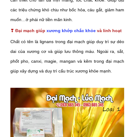
cần thiết cho làn da mịn màng, tóc chắc khỏe. Giúp dịu
các triệu chứng khó chịu như bốc hỏa, cáu gắt, giảm ham
muốn…ở phái nữ tiền mãn kinh.
❣
Đại mạch giúp
xương khớp chắc khỏe
và linh hoạt
Chất có tên là lignans trong đại mạch giúp duy trì sự dẻo
dai của xương cơ và giúp lưu thông máu. Ngoài ra, sắt,
phốt pho, canxi, magie, mangan và kẽm trong đại mạch
giúp xây dựng và duy trì cấu trúc xương khỏe mạnh.