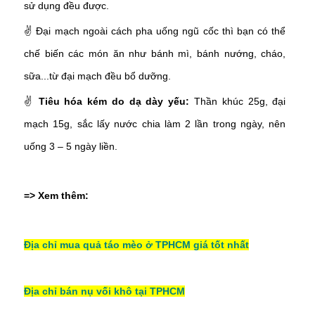
sử dụng đều được.
✌
Đại mạch ngoài cách pha uống ngũ cốc thì bạn có thể
chế biến các món ăn như bánh mì, bánh nướng, cháo,
sữa...từ đại mạch đều bổ dưỡng.
✌
Tiêu hóa kém do dạ dày yếu:
Thần khúc 25g, đại
mạch 15g, sắc lấy nước chia làm 2 lần trong ngày, nên
uống 3 – 5 ngày liền.
=> Xem thêm:
Địa chỉ mua quả táo mèo ở TPHCM giá tốt nhất
Địa chỉ bán nụ vối khô tại TPHCM