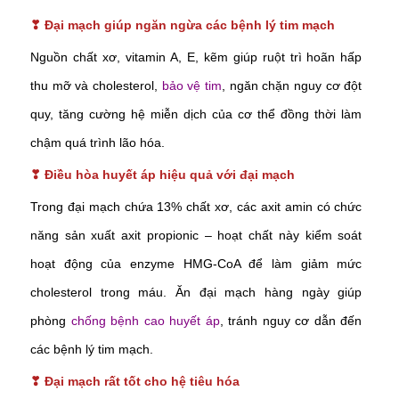
❣
Đại mạch giúp ngăn ngừa các bệnh lý tim mạch
Nguồn chất xơ, vitamin A, E, kẽm giúp ruột trì hoãn hấp
thu mỡ và cholesterol,
bảo vệ tim
, ngăn chặn nguy cơ đột
quy, tăng cường hệ miễn dịch của cơ thể đồng thời làm
chậm quá trình lão hóa.
❣
Điều hòa huyết áp hiệu quả với đại mạch
Trong đại mạch chứa 13% chất xơ, các axit amin có chức
năng sản xuất axit propionic – hoạt chất này kiểm soát
hoạt động của enzyme HMG-CoA để làm giảm mức
cholesterol trong máu. Ăn đại mạch hàng ngày giúp
phòng
chống bệnh cao huyết áp
, tránh nguy cơ dẫn đến
các bệnh lý tim mạch.
❣
Đại mạch rất tốt cho hệ tiêu hóa