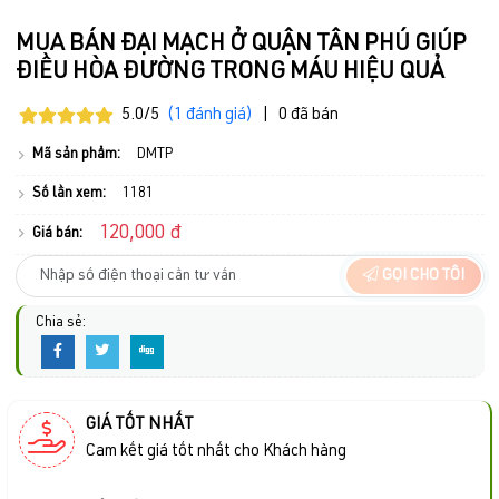
MUA BÁN ĐẠI MẠCH Ở QUẬN TÂN PHÚ GIÚP
ĐIỀU HÒA ĐƯỜNG TRONG MÁU HIỆU QUẢ
5.0/5
(1 đánh giá)
|
0 đã bán
Mã sản phẩm:
DMTP
Số lần xem:
1181
120,000 đ
Giá bán:
GỌI CHO TÔI
Chia sẻ:
GIÁ TỐT NHẤT
Cam kết giá tốt nhất cho Khách hàng