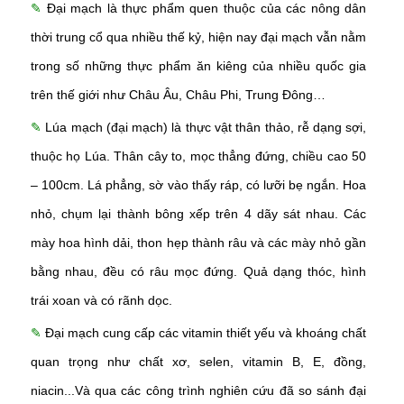
✎
Đại mạch là thực phẩm quen thuộc của các nông dân
thời trung cổ qua nhiều thế kỷ, hiện nay đại mạch vẫn nằm
trong số những thực phẩm ăn kiêng của nhiều quốc gia
trên thế giới như Châu Âu, Châu Phi, Trung Đông…
✎
Lúa mạch (đại mạch) là thực vật thân thảo, rễ dạng sợi,
thuộc họ Lúa. Thân cây to, mọc thẳng đứng, chiều cao 50
– 100cm. Lá phẳng, sờ vào thấy ráp, có lưỡi bẹ ngắn. Hoa
nhỏ, chụm lại thành bông xếp trên 4 dãy sát nhau. Các
mày hoa hình dải, thon hẹp thành râu và các mày nhỏ gần
bằng nhau, đều có râu mọc đứng. Quả dạng thóc, hình
trái xoan và có rãnh dọc.
✎
Đại mạch cung cấp các vitamin thiết yếu và khoáng chất
quan trọng như chất xơ, selen, vitamin B, E, đồng,
niacin...Và qua các công trình nghiên cứu đã so sánh đại