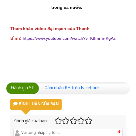
trong cả nước.
Tham khảo video đại mạch của Thanh
Bình:
https://www.youtube.com/watch?v=KtImrm-KgAs
Đánh giá SP
Cảm nhận KH trên Facebook
BÌNH LUẬN CỦA BẠN
Đánh giá của bạn:
*