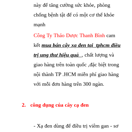
này để tăng cường sức khỏe, phòng
chống bệnh tật để có một cơ thể khỏe
mạnh
Công Ty Thảo Dược Thanh Bình
cam
kết
mua bán cây xạ đen tại
tphcm
điều
trị ung thư hiệu quả
, chất lượng và
giao hàng trên toàn quốc ,đặc biệt trong
nội thành TP .HCM miễn phí giao hàng
với mỗi đơn hàng trên 300 ngàn.
2.
công dụng của cây cạ đen
- Xạ đen dùng để điều trị viêm gan - sơ