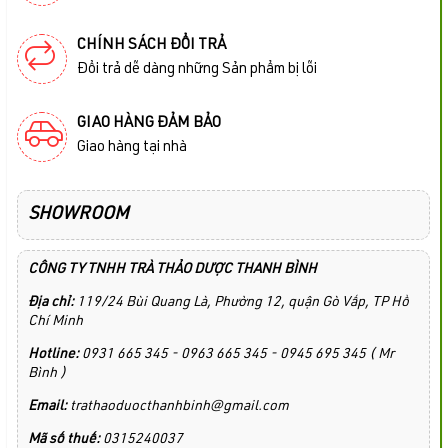
CHÍNH SÁCH ĐỔI TRẢ
Đổi trả dễ dàng những Sản phẩm bị lỗi
GIAO HÀNG ĐẢM BẢO
Giao hàng tại nhà
SHOWROOM
CÔNG TY TNHH TRÀ THẢO DƯỢC THANH BÌNH
Địa chỉ:
119/24 Bùi Quang Là, Phường 12, quận Gò Vấp, TP Hồ
Chí Minh
Hotline:
0931 665 345 - 0963 665 345 - 0945 695 345 ( Mr
Bình )
Email:
trathaoduocthanhbinh@gmail.com
Mã số thuế:
0315240037