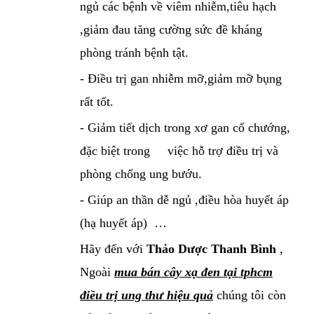
ngủ các bệnh về viêm nhiễm,tiêu hạch
,giảm đau tăng cường sức đề kháng
phòng tránh bệnh tật.
- Điều trị gan nhiễm mỡ,giảm mỡ bụng
rất tốt.
- Giảm tiết dịch trong xơ gan cổ chướng,
đặc biệt trong việc hỗ trợ điều trị và
phòng chống ung bướu.
- Giúp an thần dễ ngủ ,điều hòa huyết áp
(hạ huyết áp) …
Hãy đến với
Thảo Dược Thanh Bình
,
Ngoài
mua bán cây xạ đen tại tphcm
điều trị ung thư hiệu quả
chúng tôi còn