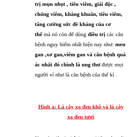
trị mụn nhọt , tiêu viêm, giải độc ,
chống viêm, kháng khuẩn, tiêu viêm,
tăng cường sức đề kháng của cơ
thể
mà nó còn để dùng
điều trị
các căn
bệnh nguy hiểm nhất hiện nay như:
men
gan ,xơ gan,viêm gan và căn bệnh quá
ác nhất đó chình là ung thư
.được mọi
người ví như là căn bệnh của thế kỉ .
Hình a: Lá cây xạ đen khô và lá cây
xạ đen tươi