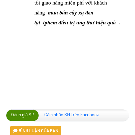
tôi giao hàng miễn phí với khách
hàng
mua bán cây xạ đen
tại
tphcm
điều trị ung thư hiệu quả .
Đánh giá SP
Cảm nhận KH trên Facebook
BÌNH LUẬN CỦA BẠN