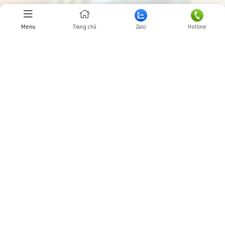
Menu
Trang chủ
Zalo
Hotline
—
Thiết kế
Trực tuyến:
32
Hôm nay:
9702
Tuần này:
0
website
Tất cả:
26354076
Webso.vn