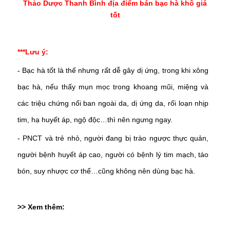
Thảo Dược Thanh Bình địa điểm bán bạc hà khô giá
tốt
***Lưu ý:
-
Bạc hà tốt là thế nhưng rất dễ gây dị ứng, trong khi xông
bạc hà, nếu thấy mụn mọc trong khoang mũi, miệng và
các triệu chứng nổi ban ngoài da, dị ứng da, rối loạn nhịp
tim, hạ huyết áp, ngộ độc…thì nên ngưng ngay.
-
PNCT và trẻ nhỏ, người đang bị trào ngược thực quản,
người bệnh huyết áp cao, người có bệnh lý tim mạch, táo
bón, suy nhược cơ thể…cũng không nên dùng bạc hà.
>> Xem thêm: