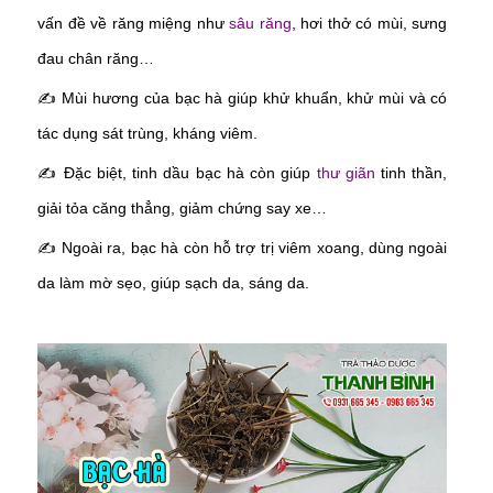
vấn đề về răng miệng như
sâu răng
, hơi thở có mùi, sưng
đau chân răng…
✍
Mùi hương của bạc hà giúp khử khuẩn, khử mùi và có
tác dụng sát trùng, kháng viêm.
✍
Đặc biệt, tinh dầu bạc hà còn giúp
thư giãn
tinh thần,
giải tỏa căng thẳng, giảm chứng say xe…
✍
Ngoài ra, bạc hà còn hỗ trợ trị viêm xoang, dùng ngoài
da làm mờ sẹo, giúp sạch da, sáng da.