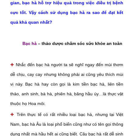
gian, bạc hà hỗ trợ hiệu quả trong việc điều trị bệnh
cực tốt. Vậy cách sử dụng bạc hà ra sao để đạt kết
quả khả quan nhất?
Bạc hà
– thảo dược chăm sóc sức khỏe an toàn
✚
Nhắc đến bạc hà người ta sẽ nghĩ ngay đến mùi thơm
dễ chịu, cay cay nhưng không phải ai cũng yêu thích mùi
vị này. Bạc hà hay còn gọi là kim tiền bạc hà, liên tiền
thảo, anh sinh, bà hà, phiên hà, băng hầu úy…là thực vật
thuộc họ Hoa môi.
✚
Trên thực tế có rất nhiều loại bạc hà, nhưng tại Việt
Nam, bạc hà Âu là loại phổ biến cũng như có tên gọi thông
dụng nhất mà hầu hết ai cũng biết. Cây bạc hà rất dễ sinh