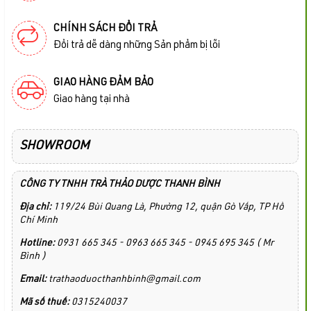
CHÍNH SÁCH ĐỔI TRẢ
Đổi trả dễ dàng những Sản phẩm bị lỗi
GIAO HÀNG ĐẢM BẢO
Giao hàng tại nhà
SHOWROOM
CÔNG TY TNHH TRÀ THẢO DƯỢC THANH BÌNH
Địa chỉ:
119/24 Bùi Quang Là, Phường 12, quận Gò Vấp, TP Hồ
Chí Minh
Hotline:
0931 665 345 - 0963 665 345 - 0945 695 345 ( Mr
Bình )
Email:
trathaoduocthanhbinh@gmail.com
Mã số thuế:
0315240037