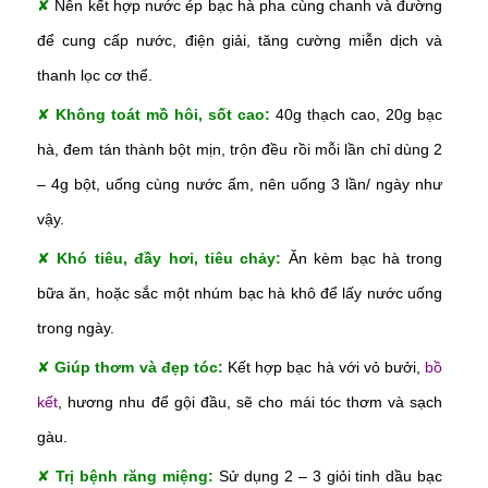
✘
Nên kết hợp nước ép bạc hà pha cùng chanh và đường
để cung cấp nước, điện giải, tăng cường miễn dịch và
thanh lọc cơ thể.
✘
Không toát mồ hôi, sốt cao:
40g thạch cao, 20g bạc
hà, đem tán thành bột mịn, trộn đều rồi mỗi lần chỉ dùng 2
– 4g bột, uống cùng nước ấm, nên uống 3 lần/ ngày như
vậy.
✘
Khó tiêu, đầy hơi, tiêu chảy:
Ăn kèm bạc hà trong
bữa ăn, hoặc sắc một nhúm bạc hà khô để lấy nước uống
trong ngày.
✘
Giúp thơm và đẹp tóc:
Kết hợp bạc hà với vỏ bưởi,
bồ
kết
, hương nhu để gội đầu, sẽ cho mái tóc thơm và sạch
gàu.
✘
Trị bệnh răng miệng:
Sử dụng 2 – 3 giỏi tinh dầu bạc