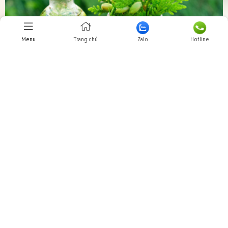
Menu
Trang chủ
Zalo
Hotline
—
Thiết kế
Trực tuyến:
34
Hôm nay:
9702
Tuần này:
0
website
Tất cả:
26337945