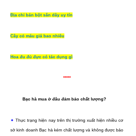
Địa chỉ bán bột sắn dây uy tín
Cây cỏ máu giá bao nhiêu
Hoa đu đủ đực có tác dụng gì
*****
Bạc hà mua ở đâu
đảm bảo chất lượng?
✦
Thực trạng hiện nay trên thị trường xuất hiện nhiều cơ
sở kinh doanh Bạc hà kém chất lượng và không được bảo