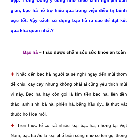
đẹp. Trong Đông y cũng như theo kinh nghiệm dân
gian, bạc hà hỗ trợ hiệu quả trong việc điều trị bệnh
cực tốt. Vậy cách sử dụng bạc hà ra sao để đạt kết
quả khả quan nhất?
Bạc hà
– thảo dược chăm sóc sức khỏe an toàn
✚
Nhắc đến bạc hà người ta sẽ nghĩ ngay đến mùi thơm
dễ chịu, cay cay nhưng không phải ai cũng yêu thích mùi
vị này. Bạc hà hay còn gọi là kim tiền bạc hà, liên tiền
thảo, anh sinh, bà hà, phiên hà, băng hầu úy…là thực vật
thuộc họ Hoa môi.
✚
Trên thực tế có rất nhiều loại bạc hà, nhưng tại Việt
Nam, bạc hà Âu là loại phổ biến cũng như có tên gọi thông