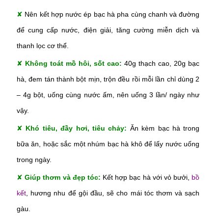
✘
Nên kết hợp nước ép bạc hà pha cùng chanh và đường
để cung cấp nước, điện giải, tăng cường miễn dịch và
thanh lọc cơ thể.
✘
Không toát mồ hôi, sốt cao:
40g thạch cao, 20g bạc
hà, đem tán thành bột mịn, trộn đều rồi mỗi lần chỉ dùng 2
– 4g bột, uống cùng nước ấm, nên uống 3 lần/ ngày như
vậy.
✘
Khó tiêu, đầy hơi, tiêu chảy:
Ăn kèm bạc hà trong
bữa ăn, hoặc sắc một nhúm bạc hà khô để lấy nước uống
trong ngày.
✘
Giúp thơm và đẹp tóc:
Kết hợp bạc hà với vỏ bưởi,
bồ
kết
, hương nhu để gội đầu, sẽ cho mái tóc thơm và sạch
gàu.