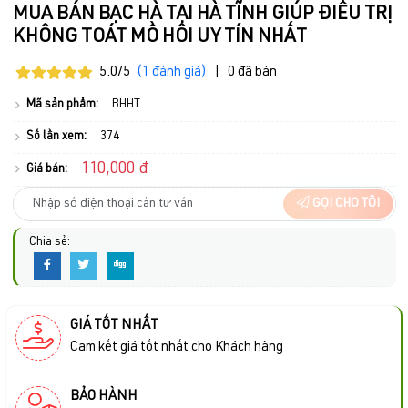
MUA BÁN BẠC HÀ TẠI HÀ TĨNH GIÚP ĐIỀU TRỊ
KHÔNG TOÁT MỒ HÔI UY TÍN NHẤT
5.0/5
(1 đánh giá)
|
0 đã bán
Mã sản phẩm:
BHHT
Số lần xem:
374
110,000 đ
Giá bán:
GỌI CHO TÔI
Chia sẻ:
GIÁ TỐT NHẤT
Cam kết giá tốt nhất cho Khách hàng
BẢO HÀNH