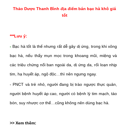
Thảo Dược Thanh Bình địa điểm bán bạc hà khô giá
tốt
***Lưu ý:
-
Bạc hà tốt là thế nhưng rất dễ gây dị ứng, trong khi xông
bạc hà, nếu thấy mụn mọc trong khoang mũi, miệng và
các triệu chứng nổi ban ngoài da, dị ứng da, rối loạn nhịp
tim, hạ huyết áp, ngộ độc…thì nên ngưng ngay.
-
PNCT và trẻ nhỏ, người đang bị trào ngược thực quản,
người bệnh huyết áp cao, người có bệnh lý tim mạch, táo
bón, suy nhược cơ thể…cũng không nên dùng bạc hà.
>> Xem thêm: