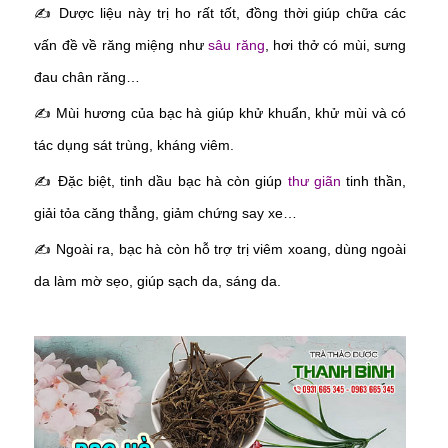
✍
Dược liệu này trị ho rất tốt, đồng thời giúp chữa các
vấn đề về răng miệng như
sâu răng
, hơi thở có mùi, sưng
đau chân răng…
✍
Mùi hương của bạc hà giúp khử khuẩn, khử mùi và có
tác dụng sát trùng, kháng viêm.
✍
Đặc biệt, tinh dầu bạc hà còn giúp
thư giãn
tinh thần,
giải tỏa căng thẳng, giảm chứng say xe…
✍
Ngoài ra, bạc hà còn hỗ trợ trị viêm xoang, dùng ngoài
da làm mờ sẹo, giúp sạch da, sáng da.