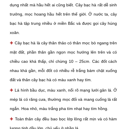
dụng nhất mà hầu hết ai cũng biết. Cây bạc hà rất dễ sinh
trưởng, mọc hoang hầu hết trên thế giới. Ở nước ta, cây
bạc hà tập trung nhiều ở miền Bắc và được gọi cây húng
xoăn.
✚
Cây bạc hà là cây thân thảo có thân mọc bò ngang trên
mặt đất, phần thân gần ngọn mọc hướng lên trên và có
chiều cao khá thấp, chỉ chừng 10 – 25cm. Các đốt cách
nhau khá gần, mỗi đốt có nhiều rễ trắng bám chặt xuống
đất và thân cây bạc hà có màu xanh hay tím.
✚
Lá hình bầu dục, màu xanh, nổi rõ mạng lưới gân lá. Ở
mép lá có răng cưa, thường mọc đối và mang cuống lá rất
ngắn. Hoa nhỏ, màu trắng pha tím nhạt hay tím hồng.
✚
Toàn thân cây đều bao bọc lớp lông rất mịn và có hàm
lượng tinh dầu lớn, chủ yếu ở phần lá.